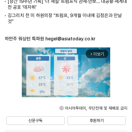
[창간 19주년 기획] '더 세질' 트럼프식 관세·안보… 대공황·세계대
전 공포 '데자뷔'
깅그리치 전 미 하원의장 "트럼프, 9개월 이내에 김정은과 만날
것"
하만주 워싱턴 특파원
hegel@asiatoday.co.kr
더보기
arrow_forward_ios
ⓒ 아시아투데이, 무단전재 및 재배포 금지
Unmute
신문구독
후원하기