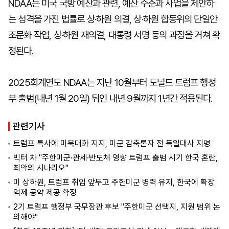
NDAA는 미국 국방 예산과 관련, 예산 수준과 사업을 제안하
는 성격을 가진 법률로 상·하원 의결, 상·하원 합동위의 단일안
조문화 작업, 상·하원 재의결, 대통령 서명 등의 과정을 거쳐 확
정된다.
2025회계연도 NDAA는 지난 10월부터 도널드 트럼프 행정
부 출범(내년 1월 20일) 뒤인 내년 9월까지 1년간 적용된다.
관련기사
트럼프 특사에 미북대화 지지, 미군 감축론자 전 독일대사 지명
빅터 차 "주한미군·관세·반도체 영향 트럼프 출범 시기 한국 혼란,
최악의 시나리오"
미 상하원, 트럼프 취임 앞두고 주한미군 병력 유지, 한국에 확장
억제 공약 제공 확정
2기 트럼프 행정부 국무장관 후보 "주한미군 선택지, 지원 범위 논
의해야"