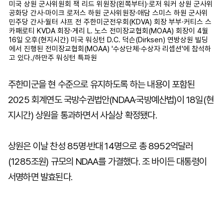
미국 상원 군사위원회 잭 리드 위원장(왼쪽부터)·로저 워커 상원 군사위
공화당 간사·마이크 로저스 하원 군사위원장·애담 스미스 하원 군사위
민주당 간사·월터 샤프 전 주한미군전우회(KDVA) 회장 부부·커티스 스
카패로티 KVDA 회장·게리 L. 노스 전미장교협회(MOAA) 회장이 4월
16일 오후(현지시간) 미국 워싱턴 D.C. 덕슨(Dirksen) 연방상원 빌딩
에서 진행된 전미장교협회(MOAA) '수상단체·수상자 리셉션'에 참석하
고 있다./하만주 워싱턴 특파원
주한미군을 현 수준으로 유지하도록 하는 내용이 포함된
2025 회계연도 국방수권법안(NDAA·국방예산법)이 18일(현
지시간) 상원을 통과하면서 사실상 확정됐다.
상원은 이날 찬성 85명·반대 14명으로 총 8952억달러
(1285조원) 규모의 NDAA를 가결했다. 조 바이든 대통령이
서명하면 발효된다.