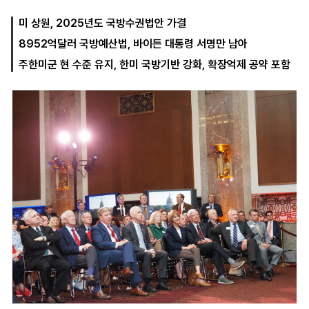
미 상원, 2025년도 국방수권법안 가결
8952억달러 국방예산법, 바이든 대통령 서명만 남아
마
운
대
켓
세
학
주한미군 현 수준 유지, 한미 국방기반 강화, 확장억제 공약 포함
파
동
워
문
골
프