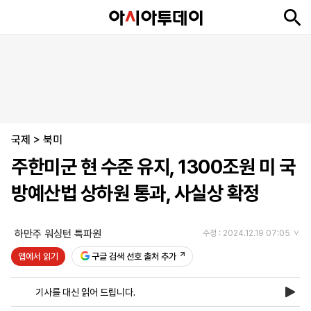
뉴
최
속
정
사
경
국
오
피
아
문
포
스
신
보
치
회
제
제
피
플
투
화
토
니
시
·
국제
언
티
스
>
북미
포
주한미군 현 수준 유지, 1300조원 미 국
츠
방예산법 상하원 통과, 사실상 확정
ENGLISH
中
Tiếng
文
Việt
하만주 워싱턴 특파원
수정 : 2024.12.19 07:05
앱에서 읽기
구글 검색 선호 출처 추가
지
신
후
제
회
앱
면
문
원
보
사
설
기사를 대신 읽어 드립니다.
보
구
하
24
소
치
기
독
기
시
개