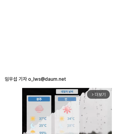
임우섭 기자
o_lws@daum.net
더보기
arrow_forward_ios