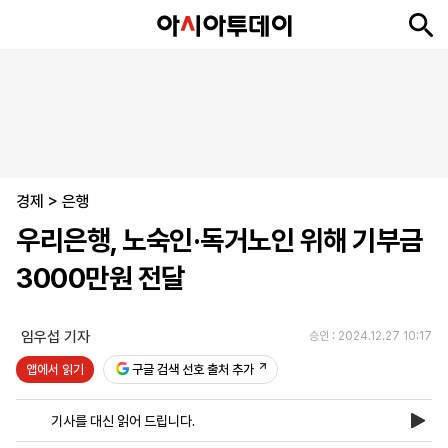
뉴
최
속
정
사
경
국
오
피
아
문
포
스
신
보
치
회
제
제
피
플
투
화
토
니
시
·
경제
언
티
스
>
은행
포
우리은행, 노숙인·독거노인 위해 기부금
츠
3000만원 전달
ENGLISH
中
Tiếng
文
Việt
임우섭 기자
승인 : 2024.12.27 10:17
앱에서 읽기
구글 검색 선호 출처 추가
지
신
후
제
회
앱
면
문
원
보
사
설
기사를 대신 읽어 드립니다.
보
구
하
24
소
치
기
독
기
시
개