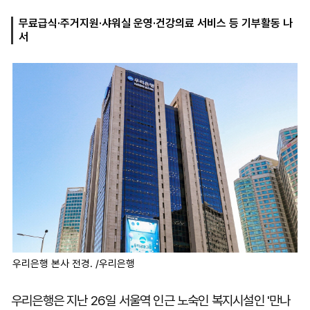
무료급식·주거지원·샤워실 운영·건강의료 서비스 등 기부활동 나
서
마
운
대
켓
세
학
파
동
워
문
골
프
우리은행 본사 전경. /우리은행
우리은행은 지난 26일 서울역 인근 노숙인 복지시설인 '만나