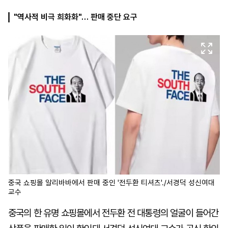
"역사적 비극 희화화"… 판매 중단 요구
마
운
대
켓
세
학
파
동
워
문
골
프
중국 쇼핑몰 알리바바에서 판매 중인 '전두환 티셔츠'./서경덕 성신여대
교수
중국의 한 유명 쇼핑몰에서 전두환 전 대통령의 얼굴이 들어간