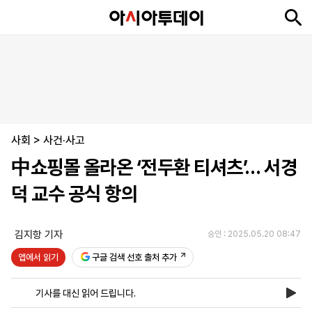
뉴
최
속
정
사
경
국
오
피
아
문
포
스
신
보
치
회
제
제
피
플
투
화
토
니
시
·
사회
언
티
스
>
사건·사고
포
中쇼핑몰 올라온 ‘전두환 티셔츠’… 서경
츠
덕 교수 공식 항의
ENGLISH
中
Tiếng
文
Việt
김지항 기자
승인 : 2025.05.20 08:47
앱에서 읽기
구글 검색 선호 출처 추가
지
신
후
제
회
앱
면
문
원
보
사
설
기사를 대신 읽어 드립니다.
보
구
하
24
소
치
기
독
기
시
개