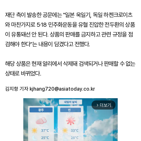
재단 측이 발송한 공문에는 "일본 욱일기, 독일 하켄크로이츠
와 마찬가지로 5·18 민주화운동을 유혈 진압한 전두환의 상품
이 유통돼선 안 된다. 상품의 판매를 금지하고 관련 규정을 점
검해야 한다"는 내용이 담겼다고 전했다.
해당 상품은 현재 알리에서 삭제돼 검색되거나 판매할 수 없는
상태로 바뀌었다.
김지항 기자
kjhang720@asiatoday.co.kr
더보기
arrow_forward_ios