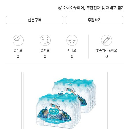
ⓒ 아시아투데이, 무단전재 및 재배포 금지
Unmute
신문구독
후원하기
좋아요
슬퍼요
화나요
후속기사 원해요
0
0
0
0