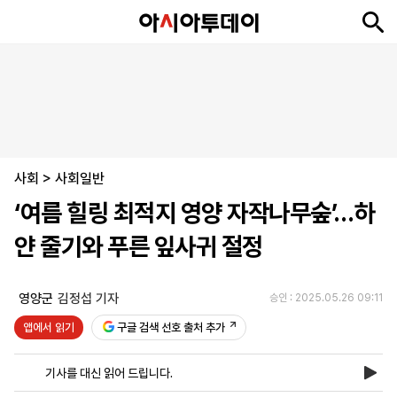
뉴
최
속
정
사
경
국
오
피
아
문
포
스
신
보
치
회
제
제
피
플
투
화
토
니
시
·
사회
언
티
스
>
사회일반
포
‘여름 힐링 최적지 영양 자작나무숲’…하
츠
얀 줄기와 푸른 잎사귀 절정
ENGLISH
中
Tiếng
文
Việt
영양군
김정섭 기자
승인 : 2025.05.26 09:11
앱에서 읽기
구글 검색 선호 출처 추가
지
신
후
제
회
앱
면
문
원
보
사
설
기사를 대신 읽어 드립니다.
보
구
하
24
소
치
기
독
기
시
개