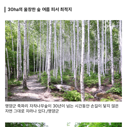
30㏊의 울창한 숲 여름 피서 최적지
마
운
대
켓
세
학
파
동
워
문
골
프
영양군 죽파리 자작나무숲이 30년이 넘는 시간동안 손길이 닿지 않은
자연 그대로 자라나 있다./영양군