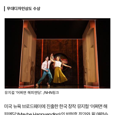
무대디자인상도 수상
마
운
대
켓
세
학
파
동
워
문
골
프
뮤지컬 '어쩌면 해피엔딩'. /NHN링크
미국 뉴욕 브로드웨이에 진출한 한국 창작 뮤지컬 '어쩌면 해
피엔딩'(Maybe Happyending)의 박천휴 작가와 윌 애런슨