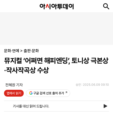
뉴
최
속
정
사
경
국
오
피
아
문
포
스
신
보
치
회
제
제
피
플
투
화
토
니
시
·
문화·연예
언
티
스
>
출판·문화
포
뮤지컬 ‘어쩌면 해피엔딩’, 토니상 극본상
츠
·작사작곡상 수상
ENGLISH
中
Tiếng
文
Việt
전혜원 기자
승인 : 2025.06.09 09:10
앱에서 읽기
구글 검색 선호 출처 추가
지
신
후
제
회
앱
면
문
원
보
사
설
기사를 대신 읽어 드립니다.
보
구
하
24
소
치
기
독
기
시
개