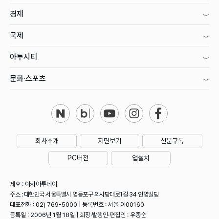
경제
국제
아투시티
문화·스포츠
회사소개
지면보기
신문구독
PC버전
앱설치
제호 : 아시아투데이
주소 : 대한민국 서울특별시 영등포구 의사당대로1길 34 인영빌딩
대표전화 : 02) 769-5000 | 등록번호 : 서울 아00160
등록일 : 2006년 1월 18일 | 회장·발행인·편집인 : 우종순