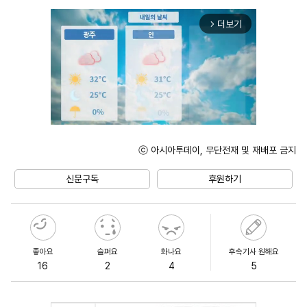
더보기
arrow_forward_ios
ⓒ 아시아투데이, 무단전재 및 재배포 금지
Unmute
신문구독
후원하기
좋아요
슬퍼요
화나요
후속기사 원해요
16
2
4
5