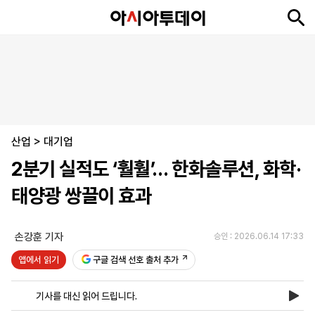
뉴
최
속
정
사
경
국
오
피
아
문
포
스
신
보
치
회
제
제
피
플
투
화
토
니
시
·
산업
언
티
스
>
대기업
포
2분기 실적도 ‘훨훨’… 한화솔루션, 화학·
츠
태양광 쌍끌이 효과
ENGLISH
中
Tiếng
文
Việt
손강훈 기자
승인 : 2026.06.14 17:33
앱에서 읽기
구글 검색 선호 출처 추가
지
신
후
제
회
앱
면
문
원
보
사
설
기사를 대신 읽어 드립니다.
보
구
하
24
소
치
기
독
기
시
개