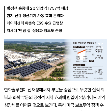
美정책 훈풍에 2Q 영업익 1757억 예상
현지 신규 생산기지 가동 효과 본격화
마
운
대
켓
세
학
데이터센터 확충속 ESS 수요 급팽창
파
동
워
문
차세대 '탠덤 셀' 상용화 행보도 순항
골
프
한화솔루션이 신재생에너지 부문을 중심으로 뚜렷한 실적 회
복과 화학 부문의 긍정적 시차 효과에 힘입어 2분기에도 이익
성장세를 이어갈 것으로 보인다. 특히 미국 보호무역 정책 수