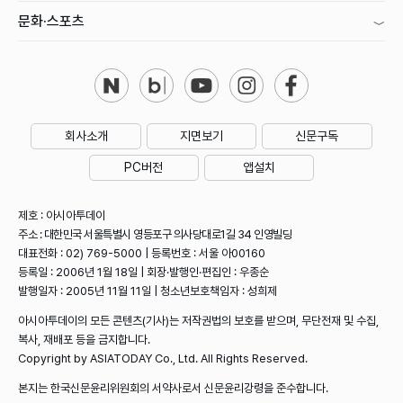
문화·스포츠
회사소개
지면보기
신문구독
PC버전
앱설치
제호 : 아시아투데이
주소 : 대한민국 서울특별시 영등포구 의사당대로1길 34 인영빌딩
대표전화 : 02) 769-5000 | 등록번호 : 서울 아00160
등록일 : 2006년 1월 18일 | 회장·발행인·편집인 : 우종순
발행일자 : 2005년 11월 11일 | 청소년보호책임자 : 성희제
아시아투데이의 모든 콘텐츠(기사)는 저작권법의 보호를 받으며, 무단전재 및 수집,
복사, 재배포 등을 금지합니다.
Copyright by ASIATODAY Co., Ltd. All Rights Reserved.
본지는 한국신문윤리위원회의 서약사로서 신문윤리강령을 준수합니다.