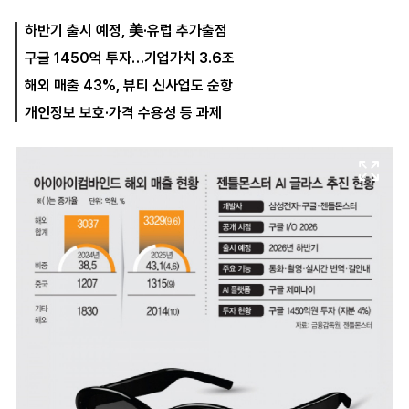
하반기 출시 예정, 美·유럽 추가출점
구글 1450억 투자…기업가치 3.6조
마
운
대
켓
세
학
해외 매출 43%, 뷰티 신사업도 순항
파
동
워
문
개인정보 보호·가격 수용성 등 과제
골
프