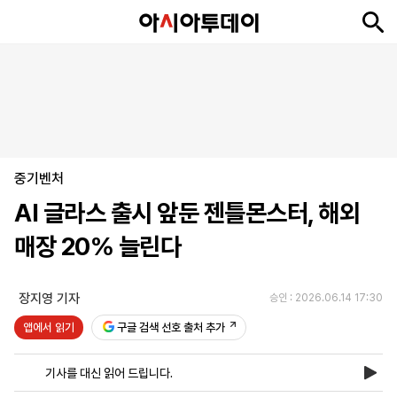
뉴
최
속
정
사
경
국
오
피
아
문
포
스
신
보
치
회
제
제
피
플
투
화
토
니
시
·
중기벤처
언
티
스
포
AI 글라스 출시 앞둔 젠틀몬스터, 해외
츠
매장 20% 늘린다
ENGLISH
中
Tiếng
文
Việt
장지영 기자
승인 : 2026.06.14 17:30
앱에서 읽기
구글 검색 선호 출처 추가
지
신
후
제
회
앱
면
문
원
보
사
설
기사를 대신 읽어 드립니다.
보
구
하
24
소
치
기
독
기
시
개