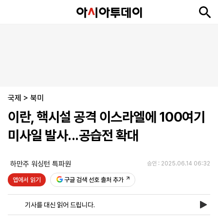
뉴
최
속
정
사
경
국
오
피
아
문
포
스
신
보
치
회
제
제
피
플
투
화
토
니
시
·
국제
언
티
스
>
북미
포
이란, 핵시설 공격 이스라엘에 100여기
츠
미사일 발사...공습전 확대
ENGLISH
中
Tiếng
文
Việt
하만주 워싱턴 특파원
승인 : 2025.06.14 06:32
앱에서 읽기
구글 검색 선호 출처 추가
지
신
후
제
회
앱
면
문
원
보
사
설
기사를 대신 읽어 드립니다.
보
구
하
24
소
치
기
독
기
시
개