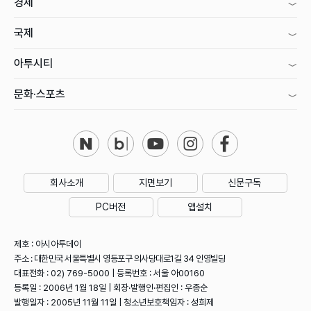
경제
국제
아투시티
문화·스포츠
회사소개
지면보기
신문구독
PC버전
앱설치
제호 : 아시아투데이
주소 : 대한민국 서울특별시 영등포구 의사당대로1길 34 인영빌딩
대표전화 : 02) 769-5000 | 등록번호 : 서울 아00160
등록일 : 2006년 1월 18일 | 회장·발행인·편집인 : 우종순
발행일자 : 2005년 11월 11일 | 청소년보호책임자 : 성희제