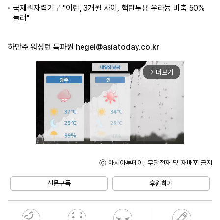
국제원자력기구 "이란, 3개월 사이, 핵탄두용 우라늄 비축 50%
늘려"
하만주 워싱턴 특파원
hegel@asiatoday.co.kr
더보기
arrow_forward_ios
ⓒ 아시아투데이, 무단전재 및 재배포 금지
Unmute
신문구독
후원하기