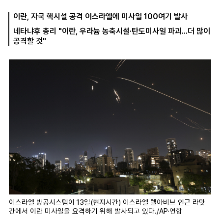
이란, 자국 핵시설 공격 이스라엘에 미사일 100여기 발사
네타냐후 총리 "이란, 우라늄 농축시설·탄도미사일 파괴...더 많이
마
운
대
공격할 것"
켓
세
학
파
동
워
문
골
프
이스라엘 방공시스템이 13일(현지시간) 이스라엘 텔아비브 인근 라맛
간에서 이란 미사일을 요격하기 위해 발사되고 있다./AP·연합