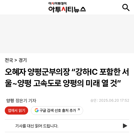
뉴
최
속
정
사
경
국
오
피
아
문
포
스
신
보
치
회
제
제
피
플
투
화
토
니
시
·
전국
언
티
스
>
경기
포
오혜자 양평군부의장 “강하IC 포함한 서
츠
울~양평 고속도로 양평의 미래 열 것”
ENGLISH
中
Tiếng
文
Việt
양평
장은기 기자
승인 : 2025.06.20 17:52
앱에서 읽기
구글 검색 선호 출처 추가
지
신
후
제
회
앱
면
문
원
보
사
설
기사를 대신 읽어 드립니다.
보
구
하
24
소
치
기
독
기
시
개