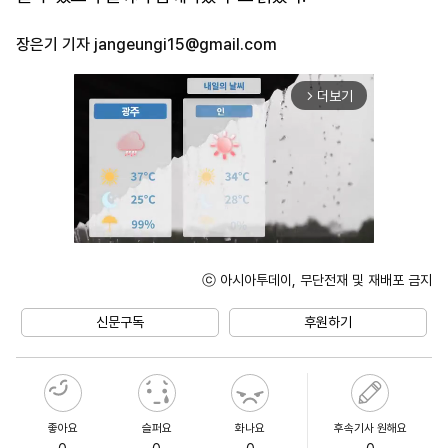
장은기 기자
jangeungi15@gmail.com
더보기
arrow_forward_ios
ⓒ 아시아투데이, 무단전재 및 재배포 금지
Unmute
신문구독
후원하기
좋아요
슬퍼요
화나요
후속기사 원해요