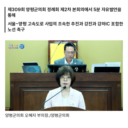
제309회 양평군의회 정례회 제2차 본회의에서 5분 자유발언을
통해
마
운
대
서울~양평 고속도로 사업의 조속한 추진과 강진과 강하IC 포함한
켓
세
학
노선 촉구
파
동
워
문
골
프
양평군의회 오혜자 부의장./양평군의회