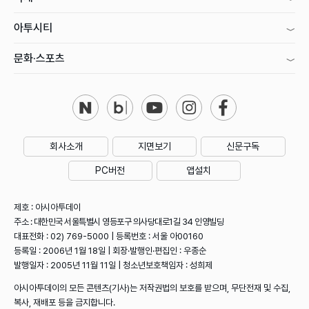
아투시티
문화·스포츠
회사소개
지면보기
신문구독
PC버전
앱설치
제호 : 아시아투데이
주소 : 대한민국 서울특별시 영등포구 의사당대로1길 34 인영빌딩
대표전화 : 02) 769-5000 | 등록번호 : 서울 아00160
등록일 : 2006년 1월 18일 | 회장·발행인·편집인 : 우종순
발행일자 : 2005년 11월 11일 | 청소년보호책임자 : 성희제
아시아투데이의 모든 콘텐츠(기사)는 저작권법의 보호를 받으며, 무단전재 및 수집,
복사, 재배포 등을 금지합니다.