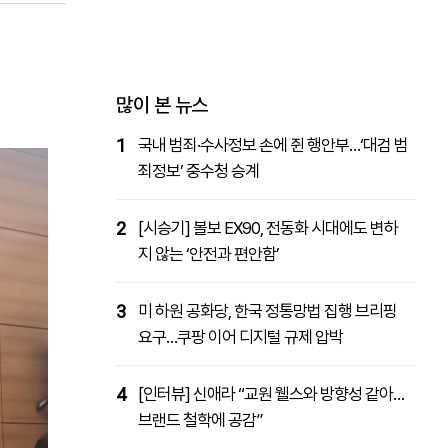
패밀리사이트
마켓파워
아투TV
대학동문골프최강전
많이 본 뉴스
1
국내 범죄·수사정보 손에 쥔 행안부…‘대검 범
죄정보’ 중수청 승계
2
[시승기] 볼보 EX90, 전동화 시대에도 변하
지 않는 ‘안전과 편안함’
3
미 하원 공화당, 한국 정통망법 집행 브리핑
요구…쿠팡 이어 디지털 규제 압박
4
[인터뷰] 신애라 “교원 웰스와 방향성 같아…
브랜드 철학에 공감”