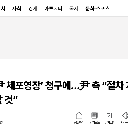
정치
사회
경제
아투시티
국제
문화·스포츠
경제
아투시티
국제
경제일반
종합
세계일반
정책
메트로
아시아·호주
금융·증권
경기·인천
북미
산업
세종·충청
중남미
IT·과학
영남
유럽
尹 체포영장’ 청구에…尹 측 “절차
부동산
호남
중동·아프리
유통
강원
 것”
중기·벤처
제주
33
공유하기
읽기모드
글자크기
기사듣
인스타그램