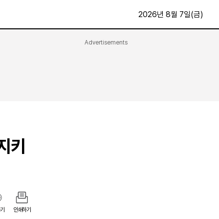
2026년 8월 7일(금)
Advertisements
문화·스포츠
최신
전체
방송
지면보기
가요
구독신청
영화
First Edition
문화
후원하기
 지키
카
종교
제보24시
스포츠
알립니다
여행
기
인쇄하기