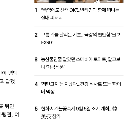
1
“폭염에도 산책 OK”…반려견과 함께 떠나는
실내 피서지
2
구름 위를 달리는 기분…극강의 편안함 ‘볼보
EX90’
3
농산물인줄 알았던 스테비아 토마토, 알고보
니 ‘가공식품’
인이 명백
고 답했
4
‘저탄고지’는 지났다…건강 식사로 뜨는 ‘파이
버 맥싱’
흘 뒤인
5
한화 세계불꽃축제 9월 5일 조기 개최…韓·
사령관, 여
美·英 참가