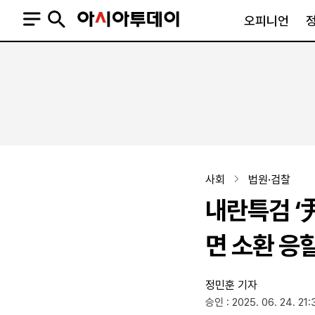
오피니언
오피니언
정치
사회
사설
정치일반
사회일반
칼럼·기고
청와대
사건·사고
기자의 눈
국회·정당
법원·검찰
피플
북한
교육·행정
사회
법원·검찰
외교
노동·복지·환경
내란특검 ‘
국방
보건·의학
정부
면 소환 응할
정민훈 기자
SNS
승인 : 2025. 06. 24. 21:
뉴스스탠드
네이버블로그
아투TV(유튜브)
페이스북