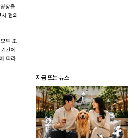
포영장을
교사 혐의
 모두 조
 기간에
에 따라
지금 뜨는 뉴스