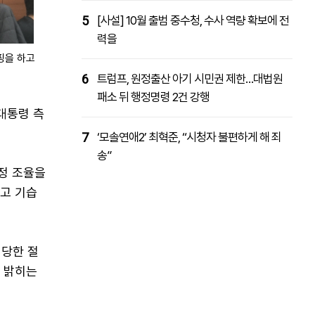
5
[사설] 10월 출범 중수청, 수사 역량 확보에 전
력을
핑을 하고
6
트럼프, 원정출산 아기 시민권 제한…대법원
패소 뒤 행정명령 2건 강행
대통령 측
7
‘모솔연애2’ 최혁준, “시청자 불편하게 해 죄
송”
일정 조율을
않고 기습
정당한 절
히 밝히는