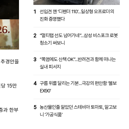
1
선입견 깬 ‘디펜더 110’…일상형 오프로더의
진화 증명했다
2
“멀티탭 선도 넘어가네”…삼성 비스포크 로봇
청소기 써보니
3
“폭염에도 산책 OK”…반려견과 함께 떠나는
의 추경안을
실내 피서지
4
구름 위를 달리는 기분…극강의 편안함 ‘볼보
당 15만
EX90’
5
농산물인줄 알았던 스테비아 토마토, 알고보
층과 한부
니 ‘가공식품’