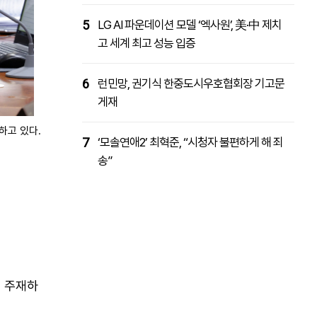
5
LG AI 파운데이션 모델 ‘엑사원’, 美·中 제치
고 세계 최고 성능 입증
6
런민망, 권기식 한중도시우호협회장 기고문
게재
하고 있다.
7
‘모솔연애2’ 최혁준, “시청자 불편하게 해 죄
송”
 주재하