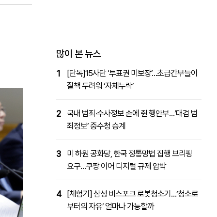
패밀리사이트
마켓파워
아투TV
대학동문골프최강전
많이 본 뉴스
1
[단독]15사단 ‘투표권 미보장’…초급간부들이
질책 두려워 ‘자체누락’
2
국내 범죄·수사정보 손에 쥔 행안부…‘대검 범
죄정보’ 중수청 승계
3
미 하원 공화당, 한국 정통망법 집행 브리핑
요구…쿠팡 이어 디지털 규제 압박
4
[체험기] 삼성 비스포크 로봇청소기…‘청소로
부터의 자유’ 얼마나 가능할까