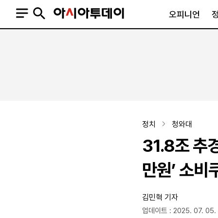
오피니언
오피니언
정치
사회
사설
정치일반
사회일반
칼럼·기고
청와대
사건·사고
기자의 눈
국회·정당
법원·검찰
피플
북한
교육·행정
정치
청와대
외교
노동·복지·환경
31.8조 추
국방
보건·의학
정부
만원’ 소비
김민혁 기자
SNS
뉴스스탠드
네이버블로그
아투TV(유튜브)
페이스북
업데이트 : 2025. 07. 05. 