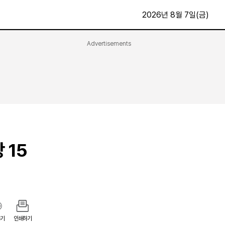
2026년 8월 7일(금)
Advertisements
문화·스포츠
최신
전체
방송
지면보기
가요
구독신청
영화
First Edition
문화
후원하기
 15
카
종교
제보24시
스포츠
알립니다
여행
기
인쇄하기