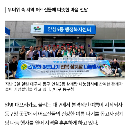
무더위 속 지역 어르신들에 따뜻한 마음 전달
마
운
대
켓
세
학
파
동
워
문
골
프
지난 3일 열린 대구시 동구 안심3동 삼계탕 나눔행사에 참여한 관계자
들이 기념촬영을 하고 있다. /대구 동구청
일명 대프리카로 불리는 대구에서 본격적인 여름이 시작되자
동구청 곳곳에서 어르신들의 건강한 여름 나기를 돕고자 삼계
탕 나눔 행사를 열어 지역을 훈훈하게 하고 있다.