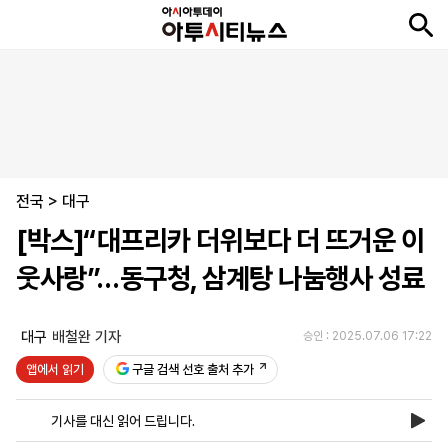
뉴
최
속
정
사
경
국
오
피
아
문
포
스
신
보
치
회
제
제
피
플
투
화
토
니
시
·
전국
언
티
스
>
대구
포
[박스]“대프리카 더위보다 더 뜨거운 이
츠
웃사랑”…동구청, 삼계탕 나눔행사 성료
ENGLISH
中
Tiếng
文
Việt
대구
배철완 기자
승인 : 2025.07.06 17:22
앱에서 읽기
구글 검색 선호 출처 추가
지
신
후
제
회
앱
면
문
원
보
사
설
기사를 대신 읽어 드립니다.
보
구
하
24
소
치
기
독
기
시
개