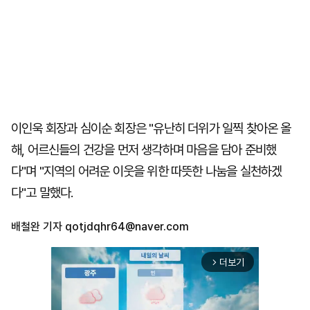
이인욱 회장과 심이순 회장은 "유난히 더위가 일찍 찾아온 올
해, 어르신들의 건강을 먼저 생각하며 마음을 담아 준비했
다"며 "지역의 어려운 이웃을 위한 따뜻한 나눔을 실천하겠
다"고 말했다.
배철완 기자
qotjdqhr64@naver.com
더보기
arrow_forward_ios