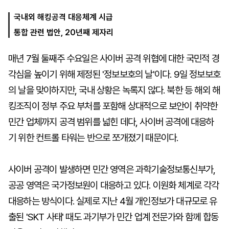
국내외 해킹공격 대응체계 시급
통합 관련 법안, 20년째 제자리
마
운
대
켓
세
학
파
동
매년 7월 둘째주 수요일은 사이버 공격 위협에 대한 국민적 경
워
문
골
각심을 높이기 위해 제정된 '정보보호의 날'이다. 9일 정보보호
프
의 날을 맞이하지만, 국내 상황은 녹록지 않다. 북한 등 해외 해
킹조직이 정부 주요 부처를 포함해 상대적으로 보안이 취약한
민간 업체까지 공격 범위를 넓힌 데다, 사이버 공격에 대응하
기 위한 컨트롤 타워는 반으로 쪼개졌기 때문이다.
사이버 공격이 발생하면 민간 영역은 과학기술정보통신부가,
공공 영역은 국가정보원이 대응하고 있다. 이원화 체계로 각각
대응하는 방식이다. 실제로 지난 4월 개인정보가 대규모로 유
출된 'SKT 사태' 때도 과기부가 민간 업계 전문가와 함께 합동