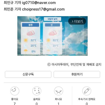
최인규 기자
ig0710@naver.com
최민준 기자
choipress17@gmail.com
더보기
arrow_forward_ios
ⓒ 아시아투데이, 무단전재 및 재배포 금지
Unmute
신문구독
후원하기
좋아요
슬퍼요
화나요
후속기사 원해요
7
0
1
0