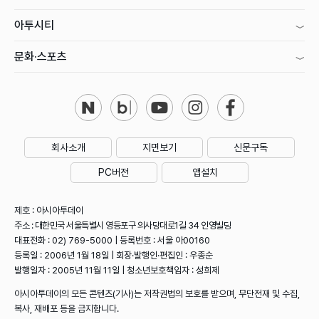
아투시티
문화·스포츠
회사소개
지면보기
신문구독
PC버전
앱설치
제호 : 아시아투데이
주소 : 대한민국 서울특별시 영등포구 의사당대로1길 34 인영빌딩
대표전화 : 02) 769-5000 | 등록번호 : 서울 아00160
등록일 : 2006년 1월 18일 | 회장·발행인·편집인 : 우종순
발행일자 : 2005년 11월 11일 | 청소년보호책임자 : 성희제
아시아투데이의 모든 콘텐츠(기사)는 저작권법의 보호를 받으며, 무단전재 및 수집,
복사, 재배포 등을 금지합니다.