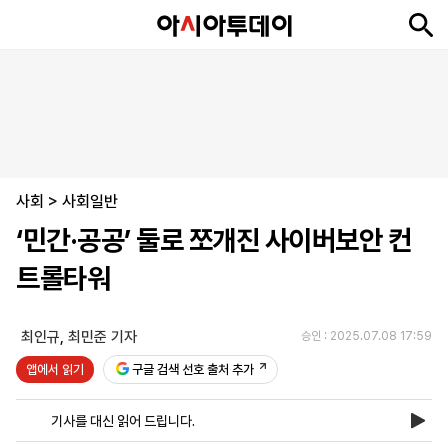
뉴
최
속
정
사
경
국
오
피
아
문
포
스
신
보
치
회
제
제
피
플
투
화
토
니
시
·
사회
언
티
스
>
사회일반
포
‘민간·공공’ 둘로 쪼개진 사이버보안 컨
츠
트롤타워
ENGLISH
中
Tiếng
文
Việt
최인규
,
최민준 기자
승인 : 2025.07.08 17:59
앱에서 읽기
구글 검색 선호 출처 추가
지
신
후
제
회
앱
면
문
원
보
사
설
기사를 대신 읽어 드립니다.
보
구
하
24
소
치
기
독
기
시
개