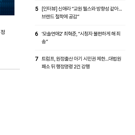
5
[인터뷰] 신애라 “교원 웰스와 방향성 같아…
브랜드 철학에 공감”
예정
6
‘모솔연애2’ 최혁준, “시청자 불편하게 해 죄
송”
7
트럼프, 원정출산 아기 시민권 제한…대법원
패소 뒤 행정명령 2건 강행