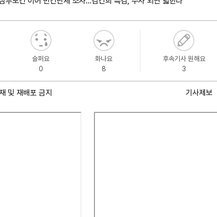
삼부토건 이어 민간단체 조사…김건희 특검, 수사 외연 넓힌다
슬퍼요
화나요
후속기사 원해요
0
8
3
재 및 재배포 금지
기사제보