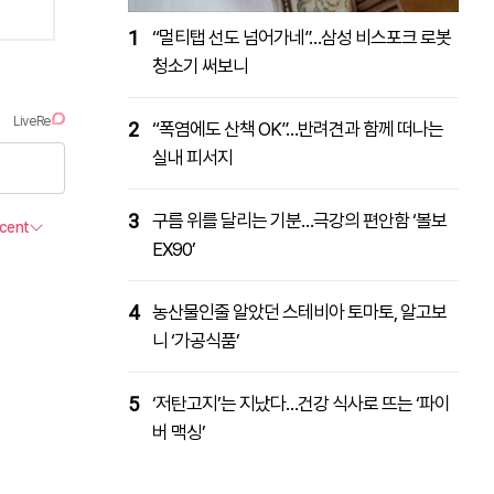
1
“멀티탭 선도 넘어가네”…삼성 비스포크 로봇
청소기 써보니
2
“폭염에도 산책 OK”…반려견과 함께 떠나는
실내 피서지
3
구름 위를 달리는 기분…극강의 편안함 ‘볼보
EX90’
4
농산물인줄 알았던 스테비아 토마토, 알고보
니 ‘가공식품’
5
‘저탄고지’는 지났다…건강 식사로 뜨는 ‘파이
버 맥싱’