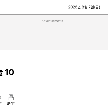
2026년 8월 7일(금)
Advertisements
문화·스포츠
최신
전체
방송
지면보기
가요
구독신청
영화
First Edition
문화
후원하기
 10
카
종교
제보24시
스포츠
알립니다
여행
기
인쇄하기