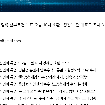
 오일록 삼부토건 대표 오늘 10시 소환…정창래 전 대표도 조사 
h@gmail.com
김건희 특검 "16일 오전 10시 강혜경 소환 조사"
김건희 특검, 경찰청·춘천서 압수수색…'통일교 원정도박 의혹' 수사
김건희 특검 "尹 공천개입 의혹 장기간 제기…신속 진상규명"
김건희 특검, 윤상현·김영선 압수수색…공천개입 수사 본격화
김건희 특검, '우크라 포럼 주최' 유라시아경제인협회 회장 소환조사
김건희 특검, ‘집사 게이트’ 수사 착수…김 여사 측근 해외 도피 정황