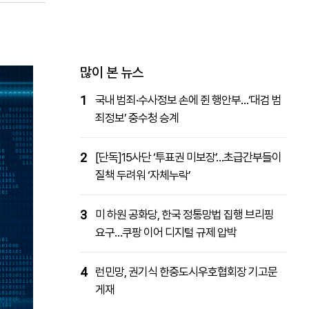
패밀리사이트
마켓파워
아투TV
대학동문골프최강전
많이 본 뉴스
1
국내 범죄·수사정보 손에 쥔 행안부…‘대검 범
죄정보’ 중수청 승계
2
[단독]15사단 ‘투표권 미보장’…초급간부들이
질책 두려워 ‘자체누락’
3
미 하원 공화당, 한국 정통망법 집행 브리핑
요구…쿠팡 이어 디지털 규제 압박
4
런민망, 권기식 한중도시우호협회장 기고문
게재