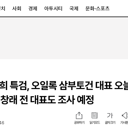
정치
사회
경제
아투시티
국제
문화·스포츠
경제
아투시티
국제
경제일반
종합
세계일반
정책
메트로
아시아·호주
금융·증권
경기·인천
북미
산업
세종·충청
중남미
IT·과학
영남
유럽
희 특검, 오일록 삼부토건 대표 오늘
부동산
호남
중동·아프리
유통
강원
창래 전 대표도 조사 예정
중기·벤처
제주
:46
공유하기
읽기모드
글자크기
기사듣
인스타그램