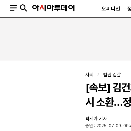
오피니언
오피니언
정치
사회
사설
정치일반
사회일반
칼럼·기고
청와대
사건·사고
기자의 눈
국회·정당
법원·검찰
피플
북한
교육·행정
사회
법원·검찰
외교
노동·복지·환경
[속보] 김건
국방
보건·의학
정부
시 소환…정
박서아 기자
SNS
승인 : 2025. 07. 09. 09
뉴스스탠드
네이버블로그
아투TV(유튜브)
페이스북