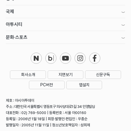
국제
아투시티
문화·스포츠
회사소개
지면보기
신문구독
PC버전
앱설치
제호 : 아시아투데이
주소 : 대한민국 서울특별시 영등포구 의사당대로1길 34 인영빌딩
대표전화 : 02) 769-5000 | 등록번호 : 서울 아00160
등록일 : 2006년 1월 18일 | 회장·발행인·편집인 : 우종순
발행일자 : 2005년 11월 11일 | 청소년보호책임자 : 성희제