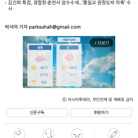
김건희 특검, 경찰청·춘천서 압수수색…'통일교 원정도박 의혹' 수
사
박서아 기자
parksuhah@gmail.com
더보기
arrow_forward_ios
ⓒ 아시아투데이, 무단전재 및 재배포 금지
Mute
신문구독
후원하기