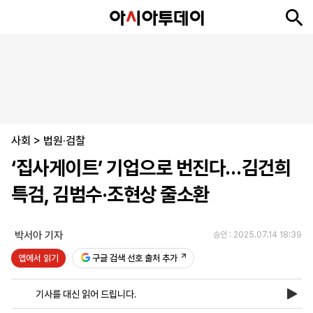
뉴
최
속
정
사
경
국
오
피
아
문
포
스
신
보
치
회
제
제
피
플
투
화
토
니
시
·
사회
언
티
스
>
법원·검찰
포
‘집사게이트’ 기업으로 번진다…김건희
츠
특검, 김범수·조현상 줄소환
ENGLISH
中
Tiếng
文
Việt
박서아 기자
승인 : 2025.07.14 18:39
앱에서 읽기
구글 검색 선호 출처 추가
지
신
후
제
회
앱
면
문
원
보
사
설
기사를 대신 읽어 드립니다.
보
구
하
24
소
치
기
독
기
시
개