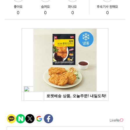
좋아요
슬퍼요
화나요
후속기사 원해요
0
0
0
0