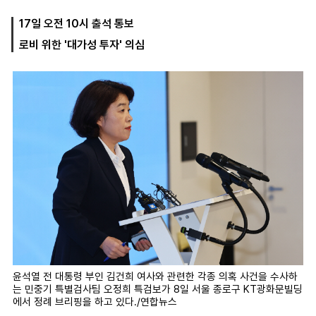
17일 오전 10시 출석 통보
로비 위한 '대가성 투자' 의심
마
운
대
켓
세
학
파
동
워
문
골
프
윤석열 전 대통령 부인 김건희 여사와 관련한 각종 의혹 사건을 수사하
는 민중기 특별검사팀 오정희 특검보가 8일 서울 종로구 KT광화문빌딩
에서 정례 브리핑을 하고 있다./연합뉴스