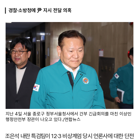
경찰·소방청에 尹 지시 전달 의혹
마
운
대
켓
세
학
파
동
워
문
골
프
지난 4일 서울 종로구 정부서울청사에서 간부 긴급회의를 마친 이상민
행정안전부 장관이 나오고 있다./연합뉴스
조은석 내란 특검팀이 12·3 비상계엄 당시 언론사에 대한 단전