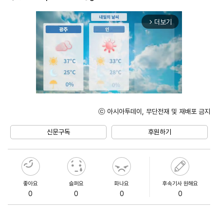
더보기
arrow_forward_ios
ⓒ 아시아투데이, 무단전재 및 재배포 금지
Unmute
신문구독
후원하기
좋아요
슬퍼요
화나요
후속기사 원해요
0
0
0
0