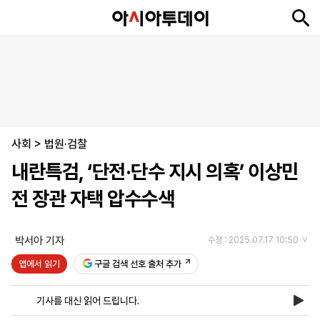
뉴
최
속
정
사
경
국
오
피
아
문
포
스
신
보
치
회
제
제
피
플
투
화
토
니
시
·
사회
언
티
스
>
법원·검찰
포
내란특검, ‘단전·단수 지시 의혹’ 이상민
츠
전 장관 자택 압수수색
ENGLISH
中
Tiếng
文
Việt
박서아 기자
수정 : 2025.07.17 10:50
앱에서 읽기
구글 검색 선호 출처 추가
지
신
후
제
회
앱
면
문
원
보
사
설
기사를 대신 읽어 드립니다.
보
구
하
24
소
치
기
독
기
시
개