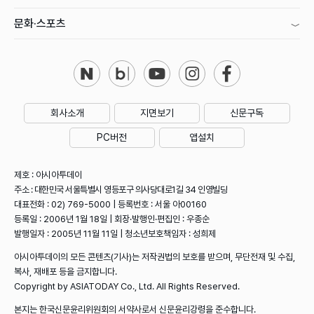
문화·스포츠
회사소개
지면보기
신문구독
PC버전
앱설치
제호 : 아시아투데이
주소 : 대한민국 서울특별시 영등포구 의사당대로1길 34 인영빌딩
대표전화 : 02) 769-5000 | 등록번호 : 서울 아00160
등록일 : 2006년 1월 18일 | 회장·발행인·편집인 : 우종순
발행일자 : 2005년 11월 11일 | 청소년보호책임자 : 성희제
아시아투데이의 모든 콘텐츠(기사)는 저작권법의 보호를 받으며, 무단전재 및 수집,
복사, 재배포 등을 금지합니다.
Copyright by ASIATODAY Co., Ltd. All Rights Reserved.
본지는 한국신문윤리위원회의 서약사로서 신문윤리강령을 준수합니다.