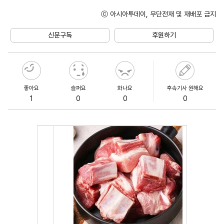
ⓒ 아시아투데이, 무단전재 및 재배포 금지
Mute
신문구독
후원하기
좋아요
슬퍼요
화나요
후속기사 원해요
1
0
0
0