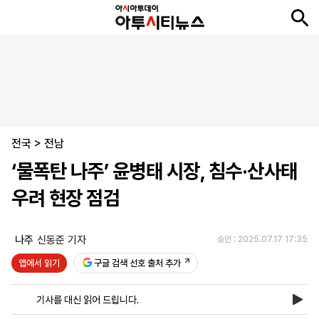
뉴
최
속
정
사
경
국
오
피
아
문
포
스
신
보
치
회
제
제
피
플
투
화
토
니
시
·
전국
언
티
스
>
전남
포
‘물폭탄 나주’ 윤병태 시장, 침수·산사태
츠
우려 현장 점검
ENGLISH
中
Tiếng
文
Việt
나주
신동준 기자
승인 : 2025.07.17 17:35
앱에서 읽기
구글 검색 선호 출처 추가
지
신
후
제
회
앱
면
문
원
보
사
설
기사를 대신 읽어 드립니다.
보
구
하
24
소
치
기
독
기
시
개