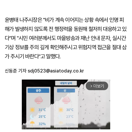
윤병태 나주시장은 "비가 계속 이어지는 상황 속에서 인명 피
해가 발생하지 않도록 전 행정력을 동원해 철저히 대응하고 있
다"며 "시민 여러분께서도 마을방송과 재난 안내 문자, 실시간
기상 정보를 주의 깊게 확인해주시고 위험지역 접근을 절대 삼
가 주시기 바란다"고 말했다.
신동준 기자
sdj0523@asiatoday.co.kr
더보기
arrow_forward_ios