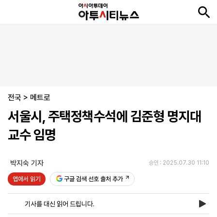
뉴
최
속
정
사
경
국
오
피
아
문
포
스
신
보
치
회
제
제
피
플
투
화
토
니
시
·
전국
언
티
스
>
메트로
포
서울시, 주택정책수석에 김준형 명지대
츠
교수 임명
ENGLISH
中
Tiếng
文
Việt
박지숙 기자
승인 : 2025.07.30 11:10
앱에서 읽기
구글 검색 선호 출처 추가
지
신
후
제
회
앱
면
문
원
보
사
설
기사를 대신 읽어 드립니다.
보
구
하
24
소
치
기
독
기
시
개