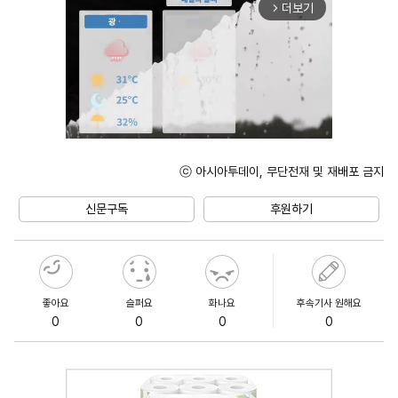
더보기
arrow_forward_ios
ⓒ 아시아투데이, 무단전재 및 재배포 금지
Unmute
신문구독
후원하기
좋아요
슬퍼요
화나요
후속기사 원해요
0
0
0
0