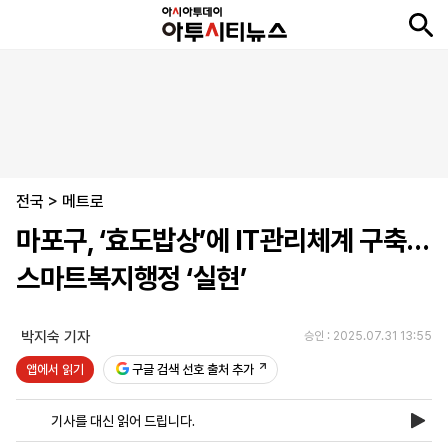
뉴
최
속
정
사
경
국
오
피
아
문
포
스
신
보
치
회
제
제
피
플
투
화
토
니
시
·
전국
언
티
스
>
메트로
포
마포구, ‘효도밥상’에 IT관리체계 구축…
츠
스마트복지행정 ‘실현’
ENGLISH
中
Tiếng
文
Việt
박지숙 기자
승인 : 2025.07.31 13:55
앱에서 읽기
구글 검색 선호 출처 추가
지
신
후
제
회
앱
면
문
원
보
사
설
기사를 대신 읽어 드립니다.
보
구
하
24
소
치
기
독
기
시
개