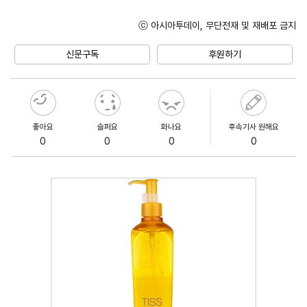
ⓒ 아시아투데이, 무단전재 및 재배포 금지
Mute
신문구독
후원하기
좋아요
슬퍼요
화나요
후속기사 원해요
0
0
0
0