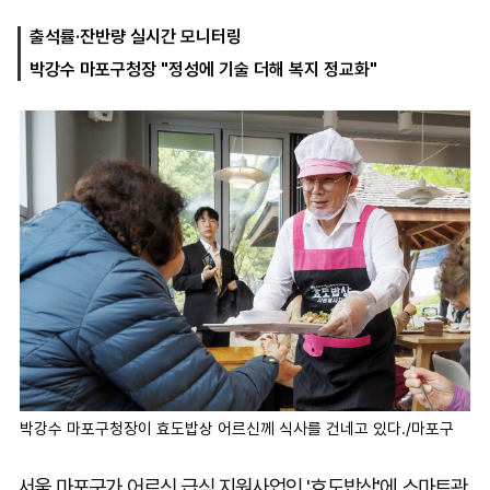
출석률·잔반량 실시간 모니터링
박강수 마포구청장 "정성에 기술 더해 복지 정교화"
마
운
대
켓
세
학
파
동
워
문
골
프
박강수 마포구청장이 효도밥상 어르신께 식사를 건네고 있다./마포구
서울 마포구가 어르신 급식 지원사업인 '효도밥상'에 스마트관