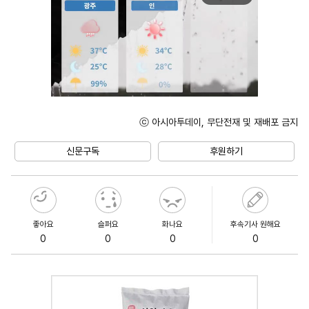
ⓒ 아시아투데이, 무단전재 및 재배포 금지
Unmute
신문구독
후원하기
좋아요
슬퍼요
화나요
후속기사 원해요
0
0
0
0