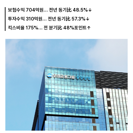
보험수익 704억원… 전년 동기比 48.5%↓
투자수익 310억원… 전년 동기比 57.3%↓
마
운
대
켓
세
학
킥스비율 175%… 전 분기比 48%포인트↑
파
동
워
문
골
프