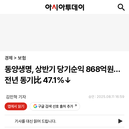
뉴
최
속
정
사
경
국
오
피
아
문
포
스
신
보
치
회
제
제
피
플
투
화
토
니
시
·
경제
언
티
스
>
보험
포
동양생명, 상반기 당기순익 868억원…
츠
전년 동기比 47.1%↓
ENGLISH
中
Tiếng
文
Việt
김민혁 기자
승인 : 2025.08.11 16:59
앱에서 읽기
구글 검색 선호 출처 추가
지
신
후
제
회
앱
면
문
원
보
사
설
기사를 대신 읽어 드립니다.
보
구
하
24
소
치
기
독
기
시
개