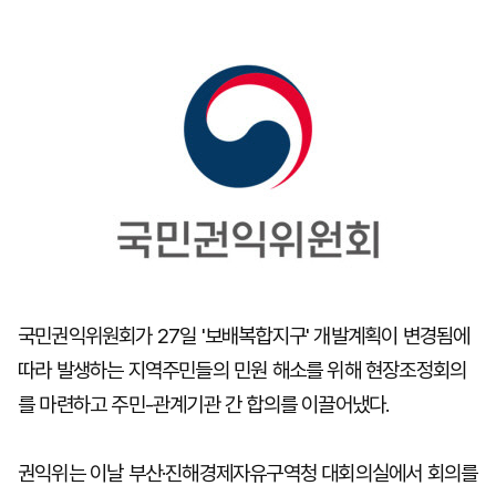
마
운
대
켓
세
학
파
동
워
문
골
프
국민권익위원회가 27일 '보배복합지구' 개발계획이 변경됨에
따라 발생하는 지역주민들의 민원 해소를 위해 현장조정회의
를 마련하고 주민-관계기관 간 합의를 이끌어냈다.
권익위는 이날 부산·진해경제자유구역청 대회의실에서 회의를