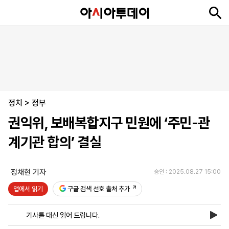
뉴
최
속
정
사
경
국
오
피
아
문
포
스
신
보
치
회
제
제
피
플
투
화
토
니
시
·
정치
언
티
스
>
정부
포
권익위, 보배복합지구 민원에 ‘주민-관
츠
계기관 합의’ 결실
ENGLISH
中
Tiếng
文
Việt
정채현 기자
승인 : 2025.08.27 15:00
앱에서 읽기
구글 검색 선호 출처 추가
지
신
후
제
회
앱
면
문
원
보
사
설
기사를 대신 읽어 드립니다.
보
구
하
24
소
치
기
독
기
시
개