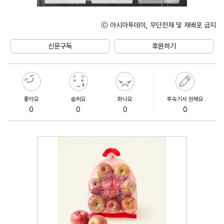
ⓒ 아시아투데이, 무단전재 및 재배포 금지
Mute
신문구독
후원하기
좋아요
슬퍼요
화나요
후속기사 원해요
0
0
0
0