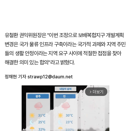
유철환 권익위원장은 "이번 조정으로 보배복합지구 개발계획
변경은 국가 물류 인프라 구축이라는 국가적 과제와 지역 주민
들의 생활 안정이라는 지역 요구 사이에 적절한 접점을 찾아
해결한 의미 있는 합의"라고 밝혔다.
정채현 기자
strawp12@daum.net
더보기
arrow_forward_ios