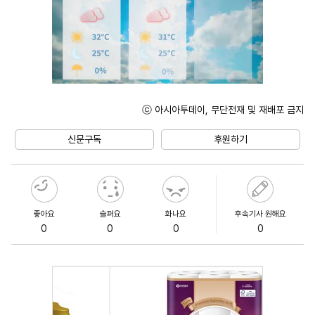
ⓒ 아시아투데이, 무단전재 및 재배포 금지
Unmute
신문구독
후원하기
좋아요
슬퍼요
화나요
후속기사 원해요
0
0
0
0