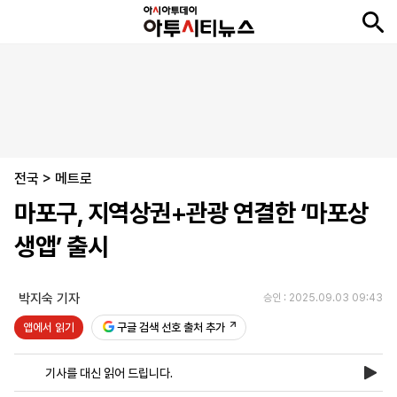
뉴
최
속
정
사
경
국
오
피
아
문
포
스
신
보
치
회
제
제
피
플
투
화
토
니
시
·
전국
언
티
스
>
메트로
포
마포구, 지역상권+관광 연결한 ‘마포상
츠
생앱’ 출시
ENGLISH
中
Tiếng
文
Việt
박지숙 기자
승인 : 2025.09.03 09:43
앱에서 읽기
구글 검색 선호 출처 추가
지
신
후
제
회
앱
면
문
원
보
사
설
기사를 대신 읽어 드립니다.
보
구
하
24
소
치
기
독
기
시
개