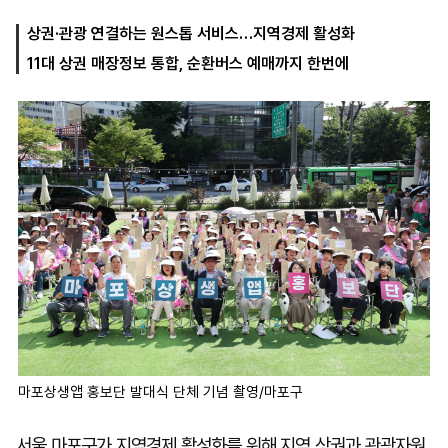
상권·관광 연결하는 원스톱 서비스…지역경제 활성화
11대 상권 매장정보 통합, 순환버스 예매까지 한번에
마
운
대
켓
세
학
파
동
워
문
골
프
마포상생앱 홍보단 발대식 단체 기념 촬영/마포구
서울 마포구가 지역경제 활성화를 위해 지역 상권과 관광자원