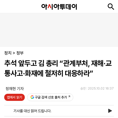
뉴
최
속
정
사
경
국
오
피
아
문
포
스
신
보
치
회
제
제
피
플
투
화
토
니
시
·
정치
언
티
스
>
정부
포
추석 앞두고 김 총리 “관계부처, 재해·교
츠
통사고·화재에 철저히 대응하라”
ENGLISH
中
Tiếng
文
Việt
정채현 기자
승인 : 2025.10.02 16:37
앱에서 읽기
구글 검색 선호 출처 추가
지
신
후
제
회
앱
면
문
원
보
사
설
기사를 대신 읽어 드립니다.
보
구
하
24
소
치
기
독
기
시
개