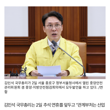
마
운
대
켓
세
학
파
동
워
문
골
프
김민석 국무총리가 2일 서울 종로구 정부서울청사에서 열린 중앙안전
관리위원회 겸 중앙·지방안전점검회의에서 모두발언을 하고 있다. /연
합
김민석 국무총리는 2일 추석 연휴를 앞두고 "관계부처는 산업