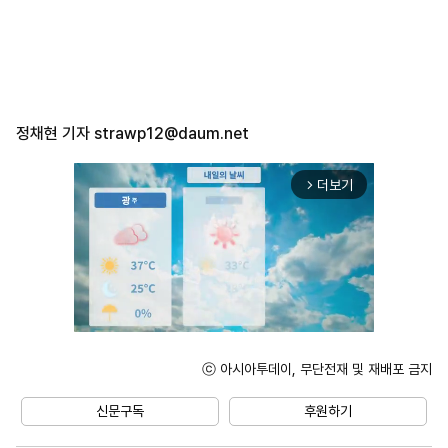
정채현 기자
strawp12@daum.net
더보기
arrow_forward_ios
ⓒ 아시아투데이, 무단전재 및 재배포 금지
Unmute
신문구독
후원하기