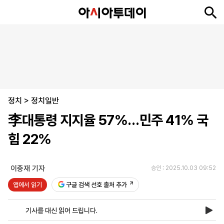
뉴
최
속
정
사
경
국
오
피
아
문
포
스
신
보
치
회
제
제
피
플
투
화
토
니
시
·
정치
언
티
스
>
정치일반
포
李대통령 지지율 57%…민주 41% 국
츠
힘 22%
ENGLISH
中
Tiếng
文
Việt
이충재 기자
승인 : 2025.10.03 09:52
앱에서 읽기
구글 검색 선호 출처 추가
지
신
후
제
회
앱
면
문
원
보
사
설
기사를 대신 읽어 드립니다.
보
구
하
24
소
치
기
독
기
시
개