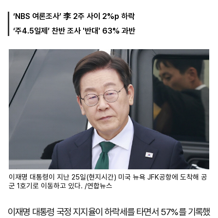
‘NBS 여론조사’ 李 2주 사이 2%p 하락
‘주4.5일제’ 찬반 조사 '반대' 63% 과반
마
운
대
켓
세
학
파
동
워
문
골
프
이재명 대통령이 지난 25일(현지시간) 미국 뉴욕 JFK공항에 도착해 공
군 1호기로 이동하고 있다. /연합뉴스
이재명 대통령 국정 지지율이 하락세를 타면서 57%를 기록했