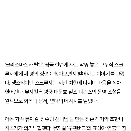
'크리스마스 캐럴'은 영국 런던에 사는 악명 높은 구두쇠 스크
루지에게 세 명의 정령이 찾아오면서 벌어지는 이야기를 그렸
다. 냉소적이던 스크루지는 시간 여행에 나서며 마음을 점차
열어간다. 뮤지컬은 영국 대문호 찰스 디킨스의 동명 소설을
원작으로 회복과 용서, 연대의 메시지를 담았다.
아동 가족 뮤지컬 '장수탕 선녀님'을 만든 정준 작가와 조한나
작곡가가 의기투합했다. 뮤지컬 '구텐버그'의 표상아 연출도 참