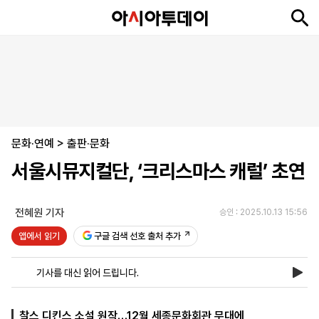
뉴
최
속
정
사
경
국
오
피
아
문
포
스
신
보
치
회
제
제
피
플
투
화
토
니
시
·
문화·연예
언
티
스
>
출판·문화
포
서울시뮤지컬단, ‘크리스마스 캐럴’ 초연
츠
전혜원 기자
승인 : 2025.10.13 15:56
ENGLISH
中
Tiếng
文
Việt
앱에서 읽기
구글 검색 선호 출처 추가
기사를 대신 읽어 드립니다.
지
신
후
제
회
앱
면
문
원
보
사
설
보
구
하
24
소
치
찰스 디킨스 소설 원작…12월 세종문화회관 무대에
기
독
기
시
개