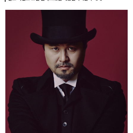
마
운
대
켓
세
학
파
동
워
문
골
프