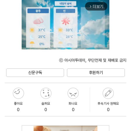
더보기
arrow_forward_ios
ⓒ 아시아투데이, 무단전재 및 재배포 금지
Unmute
신문구독
후원하기
좋아요
슬퍼요
화나요
후속기사 원해요
0
0
0
0