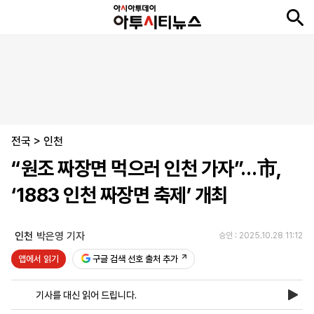
뉴
최
속
정
사
경
국
오
피
아
문
포
스
신
보
치
회
제
제
피
플
투
화
토
니
시
·
전국
언
티
스
>
인천
포
“원조 짜장면 먹으러 인천 가자”…市,
츠
‘1883 인천 짜장면 축제’ 개최
ENGLISH
中
Tiếng
文
Việt
인천
박은영 기자
승인 : 2025.10.28 11:12
앱에서 읽기
구글 검색 선호 출처 추가
지
신
후
제
회
앱
면
문
원
보
사
설
기사를 대신 읽어 드립니다.
보
구
하
24
소
치
기
독
기
시
개