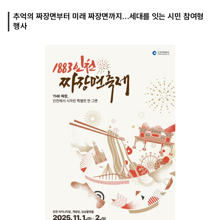
추억의 짜장면부터 미래 짜장면까지…세대를 잇는 시민 참여형
행사
마
운
대
켓
세
학
파
동
워
문
골
프