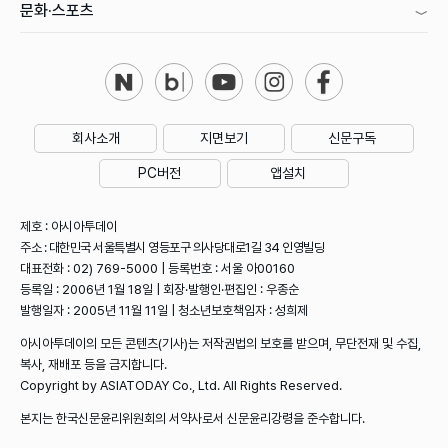
문화·스포츠
회사소개
지면보기
신문구독
PC버전
앱설치
제호 : 아시아투데이
주소 : 대한민국 서울특별시 영등포구 의사당대로1길 34 인영빌딩
대표전화 : 02) 769-5000 | 등록번호 : 서울 아00160
등록일 : 2006년 1월 18일 | 회장·발행인·편집인 : 우종순
발행일자 : 2005년 11월 11일 | 청소년보호책임자 : 성희제
아시아투데이의 모든 콘텐츠(기사)는 저작권법의 보호를 받으며, 무단전재 및 수집,
복사, 재배포 등을 금지합니다.
Copyright by ASIATODAY Co., Ltd. All Rights Reserved.
본지는 한국신문윤리위원회의 서약사로서 신문윤리강령을 준수합니다.