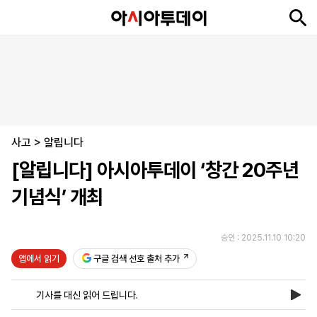
뉴
최
속
정
사
경
국
오
피
아
문
포
스
신
보
치
회
제
제
피
플
투
화
토
니
시
·
사고
언
티
스
>
알립니다
포
[알립니다] 아시아투데이 ‘창간 20주년
츠
기념식’ 개최
ENGLISH
中
Tiếng
文
Việt
승인 : 2025.11.10 10:20
앱에서 읽기
구글 검색 선호 출처 추가
지
신
후
제
회
앱
면
문
원
보
사
설
기사를 대신 읽어 드립니다.
보
구
하
24
소
치
기
독
기
시
개