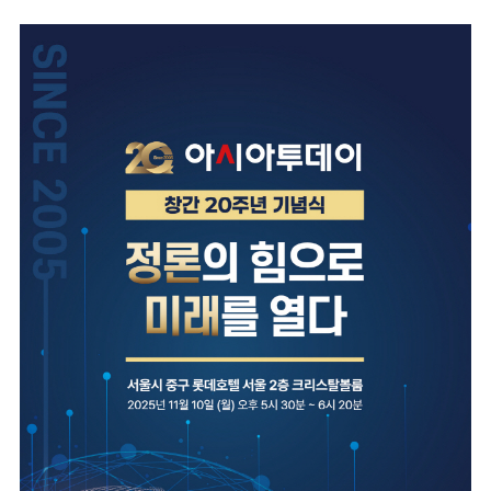
마
운
대
켓
세
학
파
동
워
문
골
프