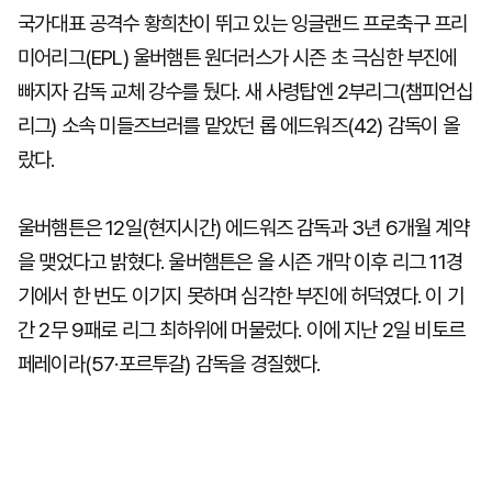
국가대표 공격수 황희찬이 뛰고 있는 잉글랜드 프로축구 프리
미어리그(EPL) 울버햄튼 원더러스가 시즌 초 극심한 부진에
빠지자 감독 교체 강수를 뒀다. 새 사령탑엔 2부리그(챔피언십
리그) 소속 미들즈브러를 맡았던 롭 에드워즈(42) 감독이 올
랐다.
울버햄튼은 12일(현지시간) 에드워즈 감독과 3년 6개월 계약
을 맺었다고 밝혔다. 울버햄튼은 올 시즌 개막 이후 리그 11경
기에서 한 번도 이기지 못하며 심각한 부진에 허덕였다. 이 기
간 2무 9패로 리그 최하위에 머물렀다. 이에 지난 2일 비토르
페레이라(57·포르투갈) 감독을 경질했다.