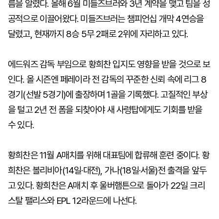
름을 알렸다. 올해 6월 미들즈브러와 3년 계약을 맺고 팀을 성
공적으로 이끌어왔다. 미들즈브러는 챔피언십 개막 4연승을
달렸고, 현재까지 8승 5무 2패로 2위에 자리하고 있다.
에드워즈 감독 부임으로 황희찬 입지도 영향을 받을 것으로 보
인다. 올 시즌엔 페레이라 전 감독의 꾸준한 신뢰 속에 리그 8
경기(선발 5경기)에 출장하며 1골을 기록했다. 고질적인 부상
을 털고 2년 전 폼을 되찾아야 새 사령탑에게도 기회를 받을
수 있다.
황희찬은 11월 A매치를 위해 대표팀에 합류해 훈련 중이다. 황
희찬은 볼리비아(14일·대전), 가나(18일·서울)전 출격을 앞두
고 있다. 황희찬은 A매치 후 울버햄튼으로 돌아가 22일 크리
스탈 팰리스와 EPL 12라운드에 나선다.