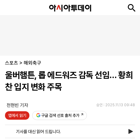
뉴
최
속
정
사
경
국
오
피
아
문
포
스
신
보
치
회
제
제
피
플
투
화
토
니
시
·
스포츠
언
티
스
>
해외축구
포
울버햄튼, 롭 에드워즈 감독 선임… 황희
츠
찬 입지 변화 주목
ENGLISH
中
Tiếng
文
Việt
천현빈 기자
승인 : 2025.11.13 09:48
앱에서 읽기
구글 검색 선호 출처 추가
지
신
후
제
회
앱
면
문
원
보
사
설
기사를 대신 읽어 드립니다.
보
구
하
24
소
치
기
독
기
시
개