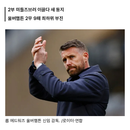
2부 미들즈브러 이끌다 새 둥지
울버햄튼 2무 9패 최하위 부진
마
운
대
켓
세
학
파
동
워
문
골
프
롭 에드워즈 울버햄튼 신임 감독. /로이터·연합