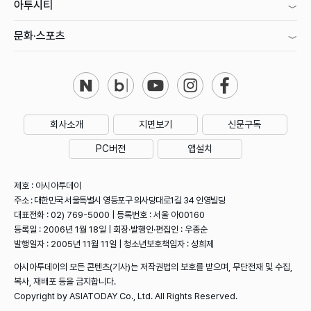
아투시티
문화·스포츠
회사소개
지면보기
신문구독
PC버전
앱설치
제호 : 아시아투데이
주소 : 대한민국 서울특별시 영등포구 의사당대로1길 34 인영빌딩
대표전화 : 02) 769-5000 | 등록번호 : 서울 아00160
등록일 : 2006년 1월 18일 | 회장·발행인·편집인 : 우종순
발행일자 : 2005년 11월 11일 | 청소년보호책임자 : 성희제
아시아투데이의 모든 콘텐츠(기사)는 저작권법의 보호를 받으며, 무단전재 및 수집,
복사, 재배포 등을 금지합니다.
Copyright by ASIATODAY Co., Ltd. All Rights Reserved.