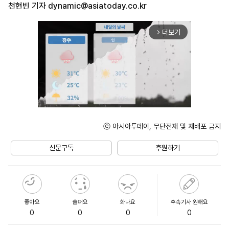
천현빈 기자
dynamic@asiatoday.co.kr
더보기
arrow_forward_ios
ⓒ 아시아투데이, 무단전재 및 재배포 금지
Mute
신문구독
후원하기
좋아요
슬퍼요
화나요
후속기사 원해요
0
0
0
0