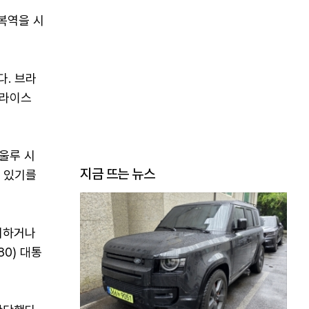
복역을 시
. 브라
모라이스
울루 시
지금 뜨는 뉴스
수 있기를
의하거나
0) 대통