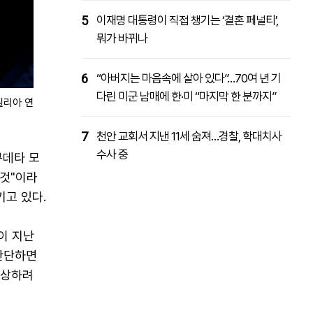
5
이재명 대통령이 직접 챙기는 ‘결혼 페널티’,
뭐가 바뀌나
6
“아버지는 마음속에 살아 있다”…70여 년 기
다린 미군 남매에 한·미 “마지막 한 분까지”
질리아 연
7
천안 교회서 지낸 11세 숨져…경찰, 학대치사
수사 중
쿠데타 모
 것"이라
키고 있다.
이 지난
 판단하면
손상하려