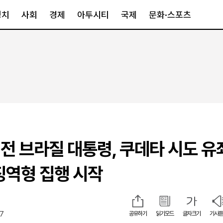
정치
사회
경제
아투시티
국제
문화·스포츠
경제
아투시티
국제
경제일반
종합
세계일반
정책
메트로
아시아·호주
금융·증권
경기·인천
북미
산업
세종·충청
중남미
IT·과학
영남
유럽
전 브라질 대통령, 쿠데타 시도 유
부동산
호남
중동·아프리
유통
강원
징역형 집행 시작
중기·벤처
제주
07
공유하기
읽기모드
글자크기
기사듣
인스타그램