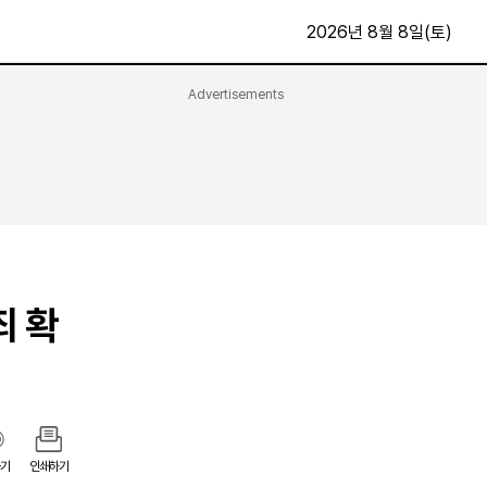
2026년 8월 8일(토)
Advertisements
문화·스포츠
최신
전체
방송
지면보기
가요
구독신청
영화
First Edition
문화
후원하기
죄 확
카
종교
제보24시
스포츠
알립니다
여행
기
인쇄하기