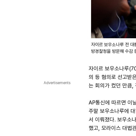
자이르 보우소나루 전 대
방경찰청을 방문해 수감 
자이르 보우소나루(70
의 등 혐의로 선고받은
Advertisements
는 회의가 컸던 만큼,
AP통신에 따르면 이
주말 보우소나루에 대
서 이뤄졌다. 보우소
했고, 모라이스 대법관