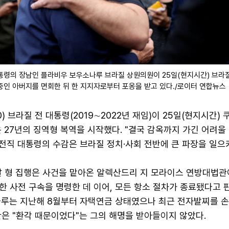
통령의 장남인 플라비우 보우소나루 브라질 상원의원이 25일(현지시간) 브라
중인 아버지를 면회한 뒤 한 지지자로부터 포옹을 받고 있다./로이터 연합뉴스
) 브라질 전 대통령(2019∼2022년 재임)이 25일(현지시간) 
 27년의 징역형 복역을 시작했다. "결국 감옥까지 가긴 어려울
 전직 대통령의 수감은 브라질 정치·사회 전반에 큰 파장을 일으
날 형 집행은 사건을 맡아온 알렉산드리 지 모라이스 연방대법관
한 사전 구속을 명령한 데 이어, 모든 항소 절차가 종료됐다고
나루는 지난해 8월부터 자택연금 상태였으나 최근 전자발찌를 
은 "환각 때문이었다"는 그의 해명을 받아들이지 않았다.