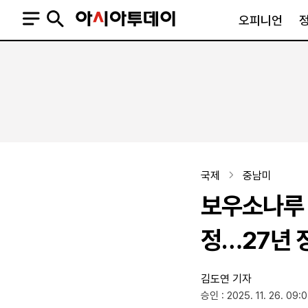
오피니언
오피니언
정치
사회
사설
정치일반
사회일반
칼럼·기고
청와대
사건·사고
기자의 눈
국회·정당
법원·검찰
피플
북한
교육·행정
국제
중남미
외교
노동·복지·환경
보우소나루 
국방
보건·의학
정부
정…27년 
김도연 기자
SNS
승인 : 2025. 11. 26. 09:
뉴스스탠드
네이버블로그
아투TV(유튜브)
페이스북