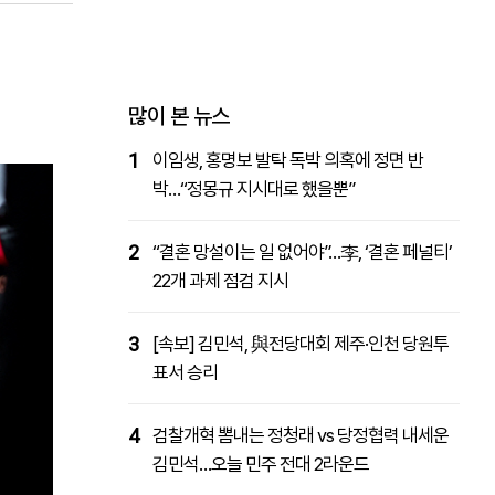
패밀리사이트
마켓파워
아투TV
대학동문골프최강전
많이 본 뉴스
1
이임생, 홍명보 발탁 독박 의혹에 정면 반
박…“정몽규 지시대로 했을뿐”
2
“결혼 망설이는 일 없어야”…李, ‘결혼 페널티’
22개 과제 점검 지시
3
[속보] 김민석, 與전당대회 제주·인천 당원투
표서 승리
4
검찰개혁 뽐내는 정청래 vs 당정협력 내세운
김민석…오늘 민주 전대 2라운드