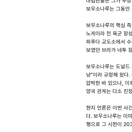
대법관들은 그가 무장
보우소나루는 그동안 
보우소나루의 핵심 측
노게이라 전 육군 장
파푸다 교도소에서 수
보였던 브라가 네투 장
보우소나루는 도널드 
냥"이라 규정해 왔다.
압박한 바 있으나, 
양국 관계는 다소 진
현지 언론은 이번 사
다. 보우소나루는 이미
행으로 그 시한이 20