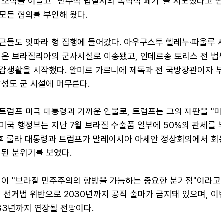
 조직을 이끌고 "민주적 법질서의 폭력적 폐기"를 시도했다고 
모든 혐의를 부인해 왔다.
근들도 잇따라 형 집행에 들어갔다. 아우구스투 헬레누·파울루
성은 브라질리아의 군사시설로 이송됐고, 안데르송 토리스 전 
감생활을 시작했다. 알미르 가르니에 제독과 전 국방장관이자 
성도 군 시설에 머무른다.
트럼프 미국 대통령과 가까운 인물로, 트럼프는 그의 재판을 "
 미국 행정부는 지난 7월 브라질 수출품 일부에 50%의 관세를
이후 룰라 대통령과 트럼프가 말레이시아 아세안 정상회의에서 
정된 분위기를 보였다.
건이 "브라질 민주주의의 향방을 가늠하는 중요한 분기점"이라고
 선거법 위반으로 2030년까지 공직 출마가 금지돼 있으며, 이
33년까지 연장될 전망이다.