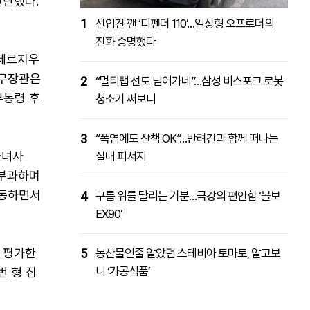
판단했다.
1
선입견 깬 ‘디펜더 110’…일상형 오프로더의
진화 증명했다
 세르지우
법무장관은
2
“멀티탭 선도 넘어가네”…삼성 비스포크 로봇
부통령 후
청소기 써보니
3
“폭염에도 산책 OK”…반려견과 함께 떠나는
마녀사
실내 피서지
 부과하며
회동하면서
4
구름 위를 달리는 기분…극강의 편안함 ‘볼보
EX90’
 평가한
5
농산물인줄 알았던 스테비아 토마토, 알고보
니 ‘가공식품’
번 형 집