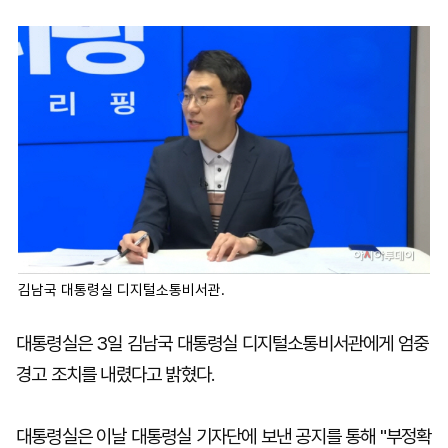
마
운
대
켓
세
학
파
동
워
문
골
프
김남국 대통령실 디지털소통비서관.
대통령실은 3일 김남국 대통령실 디지털소통비서관에게 엄중
경고 조치를 내렸다고 밝혔다.
대통령실은 이날 대통령실 기자단에 보낸 공지를 통해 "부정확