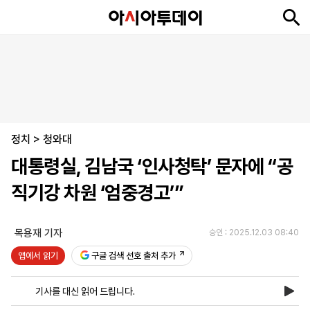
뉴
최
속
정
사
경
국
오
피
아
문
포
스
신
보
치
회
제
제
피
플
투
화
토
니
시
·
정치
언
티
스
>
청와대
포
대통령실, 김남국 ‘인사청탁’ 문자에 “공
츠
직기강 차원 ‘엄중경고’”
ENGLISH
中
Tiếng
文
Việt
목용재 기자
승인 : 2025.12.03 08:40
앱에서 읽기
구글 검색 선호 출처 추가
지
신
후
제
회
앱
면
문
원
보
사
설
기사를 대신 읽어 드립니다.
보
구
하
24
소
치
기
독
기
시
개