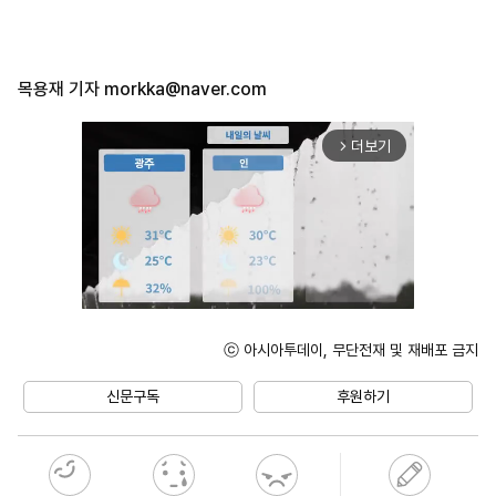
목용재 기자
morkka@naver.com
더보기
arrow_forward_ios
ⓒ 아시아투데이, 무단전재 및 재배포 금지
Unmute
신문구독
후원하기