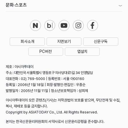
문화·스포츠
회사소개
지면보기
신문구독
PC버전
앱설치
제호 : 아시아투데이
주소 : 대한민국 서울특별시 영등포구 의사당대로1길 34 인영빌딩
대표전화 : 02) 769-5000 | 등록번호 : 서울 아00160
등록일 : 2006년 1월 18일 | 회장·발행인·편집인 : 우종순
발행일자 : 2005년 11월 11일 | 청소년보호책임자 : 성희제
아시아투데이의 모든 콘텐츠(기사)는 저작권법의 보호를 받으며, 무단전재 및 수집,
복사, 재배포 등을 금지합니다.
Copyright by ASIATODAY Co., Ltd. All Rights Reserved.
본지는 한국신문윤리위원회의 서약사로서 신문윤리강령을 준수합니다.