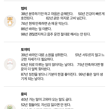
범띠
38년 분주하기만 하고 마음은 급해진다. 50년 건강이 빠르게
호전된다. 62년 굳은 의지로 고비 넘긴다.
74년 현재 만족하면 손재 운 막는다.
86년 바라는 일 이룬다.
98년 괜찮겠지하고 음주 운전 절대로 해서는 안 된다.
토끼띠
39년 바라던 대로 소원을 성취한다. 51년 서두르지 말고 느
긋한 자세가 더 필요하다.
63년 뒤로 미루는 일이 많아지는 날이다. 75년 만족하다면 행
운이 더 일찍 찾아온다.
87년 칭찬을 받으니 기분이 한결 좋아진다. 99년 좋은 일이 생
기게 되는 날이다.
용띠
40년 가는 말이 고와야 오는 말도 곱다.
52년 힘들어도 자신감 잃으면 안 된다.