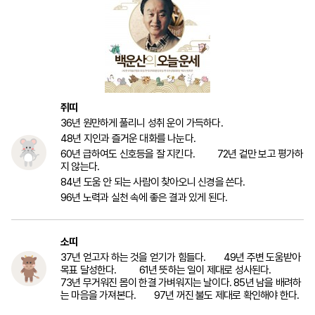
마
운
대
켓
세
학
파
동
워
문
골
쥐띠
프
36년 원만하게 풀리니 성취 운이 가득하다.
48년 지인과 즐거운 대화를 나눈다.
60년 급하여도 신호등을 잘 지킨다. 72년 겉만 보고 평가하
지 않는다.
84년 도움 안 되는 사람이 찾아오니 신경을 쓴다.
96년 노력과 실천 속에 좋은 결과 있게 된다.
소띠
37년 얻고자 하는 것을 얻기가 힘들다. 49년 주변 도움받아
목표 달성한다. 61년 뜻하는 일이 제대로 성사된다.
73년 무거워진 몸이 한결 가벼워지는 날이다. 85년 남을 배려하
는 마음을 가져본다. 97년 꺼진 불도 제대로 확인해야 한다.