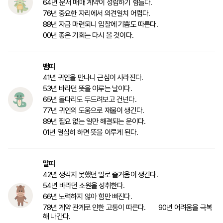
64년 문서 매매 계약이 성립하기 힘들다.
76년 중요한 자리에서 의견일치 어렵다.
88년 자금 마련되니 입찰에 기쁨도 따른다.
00년 좋은 기회는 다시 올 것이다.
뱀띠
41년 귀인을 만나니 근심이 사라진다.
53년 바라던 뜻을 이루는 날이다.
65년 돌다리도 두드려보고 건넌다.
77년 귀인의 도움으로 재물이 생긴다.
89년 필요 없는 일만 해결되는 운이다.
01년 열심히 하면 뜻을 이루게 된다.
말띠
42년 생각지 못했던 일로 즐거움이 생긴다.
54년 바라던 소원을 성취한다.
66년 노력하지 않아 힘만 빠진다.
78년 계약 관계로 인한 고통이 따른다. 90년 어려움을 극복
해 나간다.