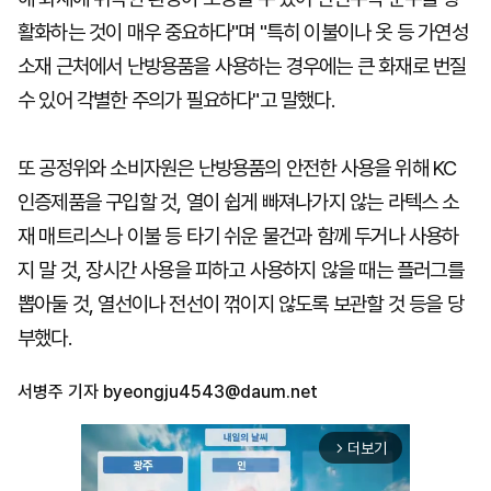
활화하는 것이 매우 중요하다"며 "특히 이불이나 옷 등 가연성
소재 근처에서 난방용품을 사용하는 경우에는 큰 화재로 번질
수 있어 각별한 주의가 필요하다"고 말했다.
또 공정위와 소비자원은 난방용품의 안전한 사용을 위해 KC
인증제품을 구입할 것, 열이 쉽게 빠져나가지 않는 라텍스 소
재 매트리스나 이불 등 타기 쉬운 물건과 함께 두거나 사용하
지 말 것, 장시간 사용을 피하고 사용하지 않을 때는 플러그를
뽑아둘 것, 열선이나 전선이 꺾이지 않도록 보관할 것 등을 당
부했다.
서병주 기자
byeongju4543@daum.net
더보기
arrow_forward_ios