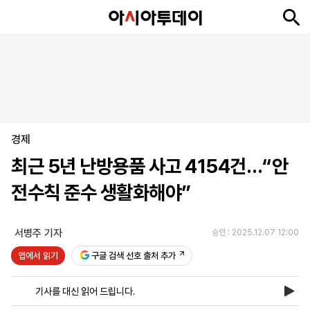
뉴
최
속
정
사
경
국
오
피
아
문
포
스
신
보
치
회
제
제
피
플
투
화
토
니
시
·
경제
언
티
스
포
최근 5년 난방용품 사고 4154건…“안
츠
전수칙 준수 생활화해야”
ENGLISH
中
Tiếng
文
Việt
서병주 기자
승인 : 2025.12.07 12:00
앱에서 읽기
구글 검색 선호 출처 추가
지
신
후
제
회
앱
면
문
원
보
사
설
기사를 대신 읽어 드립니다.
보
구
하
24
소
치
기
독
기
시
개