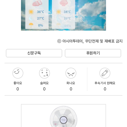
ⓒ 아시아투데이, 무단전재 및 재배포 금지
Unmute
신문구독
후원하기
좋아요
슬퍼요
화나요
후속기사 원해요
0
0
0
0