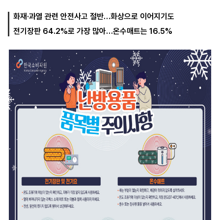
화재·과열 관련 안전사고 절반…화상으로 이어지기도
전기장판 64.2%로 가장 많아…온수매트는 16.5%
마
운
대
켓
세
학
파
동
워
문
골
프