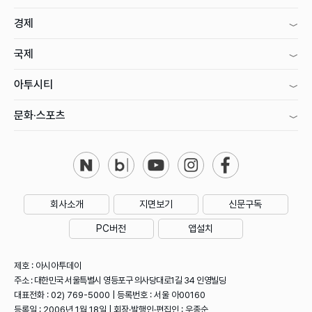
경제
국제
아투시티
문화·스포츠
회사소개
지면보기
신문구독
PC버전
앱설치
제호 : 아시아투데이
주소 : 대한민국 서울특별시 영등포구 의사당대로1길 34 인영빌딩
대표전화 : 02) 769-5000 | 등록번호 : 서울 아00160
등록일 : 2006년 1월 18일 | 회장·발행인·편집인 : 우종순