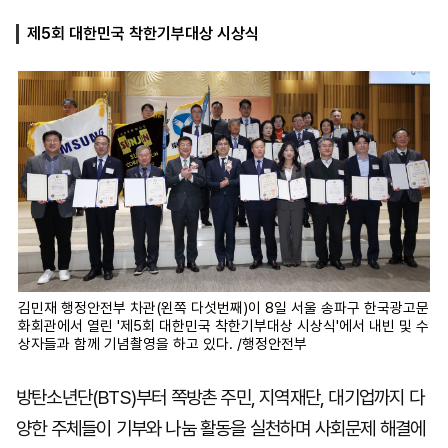
제5회 대한민국 착한기부대상 시상식
마
운
대
켓
세
학
파
동
워
문
골
프
김민재 행정안전부 차관(왼쪽 다섯번째)이 8일 서울 송파구 한국광고문
화회관에서 열린 '제5회 대한민국 착한기부대상 시상식'에서 내빈 및 수
상자들과 함께 기념촬영을 하고 있다. /행정안전부
방탄소년단(BTS)부터 쪽방촌 주민, 지역재단, 대기업까지 다
양한 주체들이 기부와 나눔 활동을 실천하며 사회문제 해결에