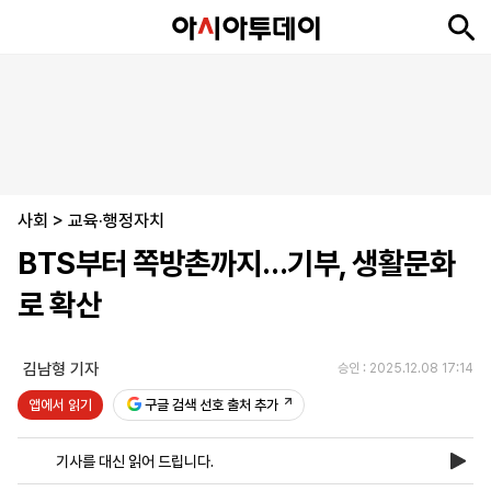
뉴
최
속
정
사
경
국
오
피
아
문
포
스
신
보
치
회
제
제
피
플
투
화
토
니
시
·
사회
언
티
스
>
교육·행정자치
포
BTS부터 쪽방촌까지…기부, 생활문화
츠
로 확산
ENGLISH
中
Tiếng
文
Việt
김남형 기자
승인 : 2025.12.08 17:14
앱에서 읽기
구글 검색 선호 출처 추가
지
신
후
제
회
앱
면
문
원
보
사
설
기사를 대신 읽어 드립니다.
보
구
하
24
소
치
기
독
기
시
개