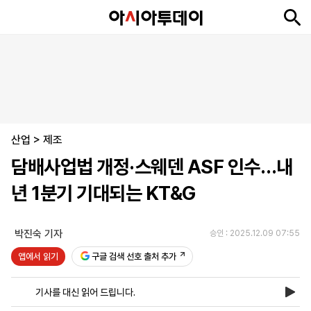
뉴
최
속
정
사
경
국
오
피
아
문
포
스
신
보
치
회
제
제
피
플
투
화
토
니
시
·
산업
언
티
스
>
제조
포
담배사업법 개정·스웨덴 ASF 인수…내
츠
년 1분기 기대되는 KT&G
ENGLISH
中
Tiếng
文
Việt
박진숙 기자
승인 : 2025.12.09 07:55
앱에서 읽기
구글 검색 선호 출처 추가
지
신
후
제
회
앱
면
문
원
보
사
설
기사를 대신 읽어 드립니다.
보
구
하
24
소
치
기
독
기
시
개