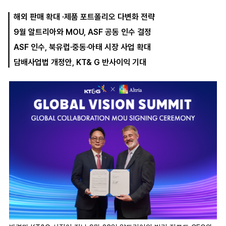
해외 판매 확대 ·제품 포트폴리오 다변화 전략
9월 알트리아와 MOU, ASF 공동 인수 결정
마
운
대
켓
세
학
ASF 인수, 북유럽·중동·아태 시장 사업 확대
파
동
워
문
담배사업법 개정안, KT& G 반사이익 기대
골
프