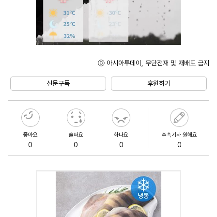
ⓒ 아시아투데이, 무단전재 및 재배포 금지
Unmute
신문구독
후원하기
좋아요
슬퍼요
화나요
후속기사 원해요
0
0
0
0