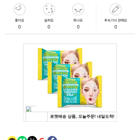
좋아요
슬퍼요
화나요
후속기사 원해요
0
0
0
0