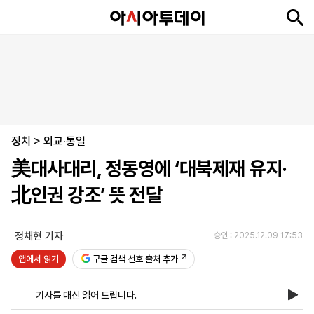
뉴
최
속
정
사
경
국
오
피
아
문
포
스
신
보
치
회
제
제
피
플
투
화
토
니
시
·
정치
언
티
스
>
외교·통일
포
美대사대리, 정동영에 ‘대북제재 유지·
츠
北인권 강조’ 뜻 전달
ENGLISH
中
Tiếng
文
Việt
정채현 기자
승인 : 2025.12.09 17:53
앱에서 읽기
구글 검색 선호 출처 추가
지
신
후
제
회
앱
면
문
원
보
사
설
기사를 대신 읽어 드립니다.
보
구
하
24
소
치
기
독
기
시
개