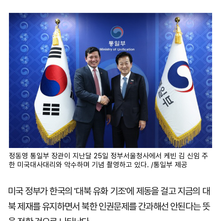
마
운
대
켓
세
학
파
동
워
문
골
프
정동영 통일부 장관이 지난달 25일 정부서울청사에서 케빈 김 신임 주
한 미국대사대리와 악수하며 기념 촬영하고 있다. /통일부 제공
미국 정부가 한국의 '대북 유화 기조'에 제동을 걸고 지금의 대
북 제재를 유지하면서 북한 인권문제를 간과해선 안된다는 뜻