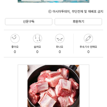
ⓒ 아시아투데이, 무단전재 및 재배포 금지
Unmute
신문구독
후원하기
좋아요
슬퍼요
화나요
후속기사 원해요
0
0
0
0