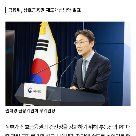
금융위, 상호금융권 제도개선방안 발표
마
운
대
켓
세
학
파
동
워
문
골
프
권대영 금융위원회 부위원장.
정부가 상호금융권의 건전성을 강화하기 위해 부동산과 PF 대