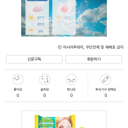
ⓒ 아시아투데이, 무단전재 및 재배포 금지
Unmute
신문구독
후원하기
좋아요
슬퍼요
화나요
후속기사 원해요
0
0
0
0