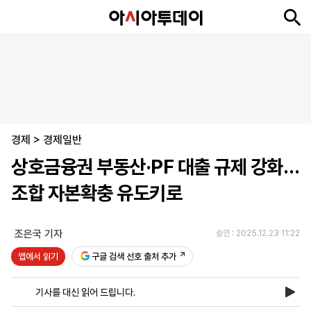
뉴
최
속
정
사
경
국
오
피
아
문
포
스
신
보
치
회
제
제
피
플
투
화
토
니
시
·
경제
언
티
스
>
경제일반
포
상호금융권 부동산·PF 대출 규제 강화…
츠
조합 자본확충 유도키로
ENGLISH
中
Tiếng
文
Việt
조은국 기자
승인 : 2025.12.23 11:22
앱에서 읽기
구글 검색 선호 출처 추가
지
신
후
제
회
앱
면
문
원
보
사
설
기사를 대신 읽어 드립니다.
보
구
하
24
소
치
기
독
기
시
개