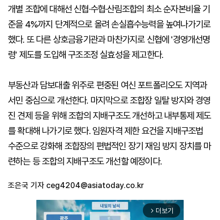
개별 조합에 대해선 신협·수협·산림조합의 최소 순자본비율 기
준을 4%까지 단계적으로 올려 손실흡수능력을 높여나가기로
했다. 또 다른 상호금융기관과 마찬가지로 신협에 '경영개선명
령' 제도를 도입해 구조조정 실효성을 제고한다.
부동산과 담보대출 위주로 편중된 여신 포트폴리오도 지역과
서민 중심으로 개선한다. 마지막으로 조합장 일탈 방지와 경영
진 견제 등을 위해 조합의 지배구조도 개선하고 내부통제 제도
를 확대해 나가기로 했다. 임원자격 제한 요건을 지배구조법
수준으로 강화해 조합장의 편법적인 장기 재임 방지 장치를 마
련하는 등 조합의 지배구조도 개선할 예정이다.
조은국 기자
ceg4204@asiatoday.co.kr
더보기
arrow_forward_ios