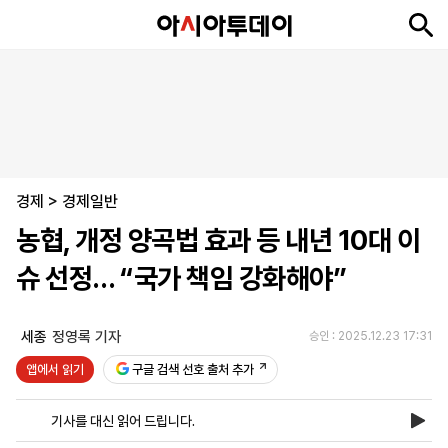
뉴
최
속
정
사
경
국
오
피
아
문
포
스
신
보
치
회
제
제
피
플
투
화
토
니
시
·
경제
언
티
스
>
경제일반
포
농협, 개정 양곡법 효과 등 내년 10대 이
츠
슈 선정… “국가 책임 강화해야”
ENGLISH
中
Tiếng
文
Việt
세종
정영록 기자
승인 : 2025.12.23 17:31
앱에서 읽기
구글 검색 선호 출처 추가
지
신
후
제
회
앱
면
문
원
보
사
설
기사를 대신 읽어 드립니다.
보
구
하
24
소
치
기
독
기
시
개