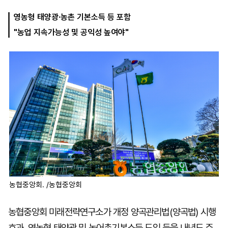
영농형 태양광·농촌 기본소득 등 포함
"농업 지속가능성 및 공익성 높여야"
마
운
대
켓
세
학
파
동
워
문
골
프
농협중앙회. /농협중앙회
농협중앙회 미래전략연구소가 개정 양곡관리법(양곡법) 시행
효과, 영농형 태양광 및 농어촌기본소득 도입 등을 내년도 주