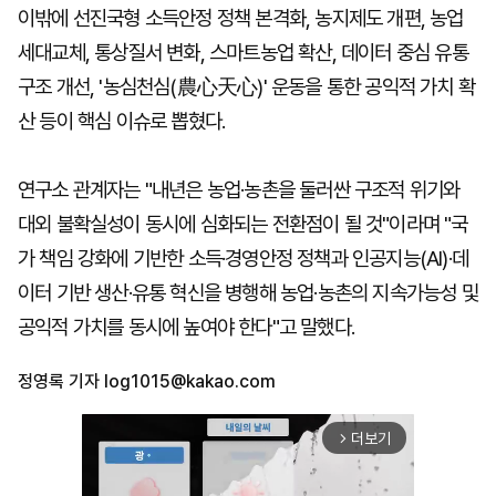
이밖에 선진국형 소득안정 정책 본격화, 농지제도 개편, 농업
세대교체, 통상질서 변화, 스마트농업 확산, 데이터 중심 유통
구조 개선, '농심천심(農心天心)' 운동을 통한 공익적 가치 확
산 등이 핵심 이슈로 뽑혔다.
연구소 관계자는 "내년은 농업·농촌을 둘러싼 구조적 위기와
대외 불확실성이 동시에 심화되는 전환점이 될 것"이라며 "국
가 책임 강화에 기반한 소득·경영안정 정책과 인공지능(AI)·데
이터 기반 생산·유통 혁신을 병행해 농업·농촌의 지속가능성 및
공익적 가치를 동시에 높여야 한다"고 말했다.
정영록 기자
log1015@kakao.com
더보기
arrow_forward_ios