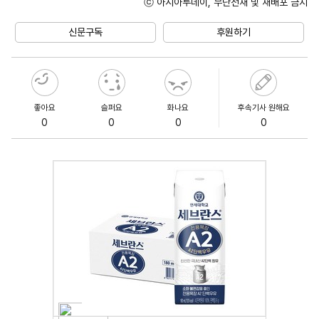
ⓒ 아시아투데이, 무단전재 및 재배포 금지
Unmute
신문구독
후원하기
좋아요
슬퍼요
화나요
후속기사 원해요
0
0
0
0