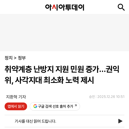
뉴
최
속
정
사
경
국
오
피
아
문
포
스
신
보
치
회
제
제
피
플
투
화
토
니
시
·
정치
언
티
스
>
정부
포
취약계층 난방지 지원 민원 증가…권익
츠
위, 사각지대 최소화 노력 제시
ENGLISH
中
Tiếng
文
Việt
지환혁 기자
승인 : 2025.12.26 10:51
앱에서 읽기
구글 검색 선호 출처 추가
지
신
후
제
회
앱
면
문
원
보
사
설
기사를 대신 읽어 드립니다.
보
구
하
24
소
치
기
독
기
시
개