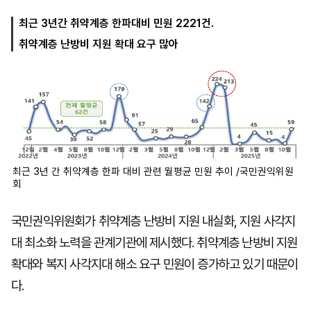
최근 3년간 취약계층 한파대비 민원 2221건.
취약계층 난방비 지원 확대 요구 많아
마
운
대
켓
세
학
파
동
워
문
골
프
최근 3년 간 취약계층 한파 대비 관련 월평균 민원 추이 /국민권익위원
회
국민권익위원회가 취약계층 난방비 지원 내실화, 지원 사각지
대 최소화 노력을 관계기관에 제시했다. 취약계층 난방비 지원
확대와 복지 사각지대 해소 요구 민원이 증가하고 있기 때문이
다.