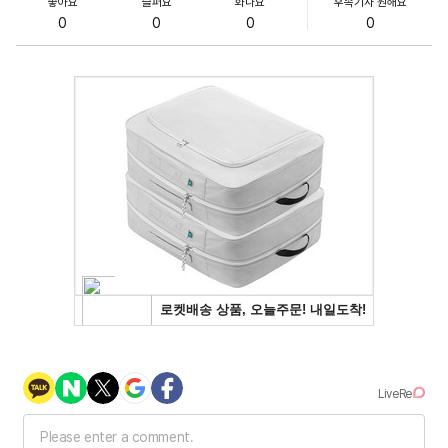
좋아요
슬퍼요
화나요
후속기사 원해요
0
0
0
0