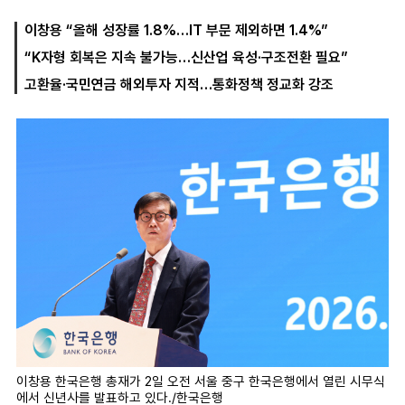
이창용 “올해 성장률 1.8%…IT 부문 제외하면 1.4%”
“K자형 회복은 지속 불가능…신산업 육성·구조전환 필요”
마
운
대
켓
세
학
고환율·국민연금 해외투자 지적…통화정책 정교화 강조
파
동
워
문
골
프
이창용 한국은행 총재가 2일 오전 서울 중구 한국은행에서 열린 시무식
에서 신년사를 발표하고 있다./한국은행