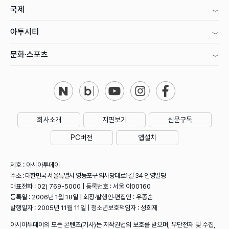
국제
아투시티
문화·스포츠
회사소개
지면보기
신문구독
PC버전
앱설치
제호 : 아시아투데이
주소 : 대한민국 서울특별시 영등포구 의사당대로1길 34 인영빌딩
대표전화 : 02) 769-5000 | 등록번호 : 서울 아00160
등록일 : 2006년 1월 18일 | 회장·발행인·편집인 : 우종순
발행일자 : 2005년 11월 11일 | 청소년보호책임자 : 성희제
아시아투데이의 모든 콘텐츠(기사)는 저작권법의 보호를 받으며, 무단전재 및 수집,