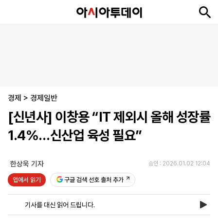
뉴
최
속
정
사
경
국
오
피
아
문
포
스
신
보
치
회
제
제
피
플
투
화
토
니
시
·
경제
언
티
스
>
경제일반
포
[신년사] 이창용 “IT 제외시 올해 성장률
츠
1.4%…신산업 육성 필요”
ENGLISH
中
Tiếng
文
Việt
한상욱 기자
승인 : 2026.01.02 12:04
앱에서 읽기
구글 검색 선호 출처 추가
지
신
후
제
회
앱
면
문
원
보
사
설
기사를 대신 읽어 드립니다.
보
구
하
24
소
치
기
독
기
시
개