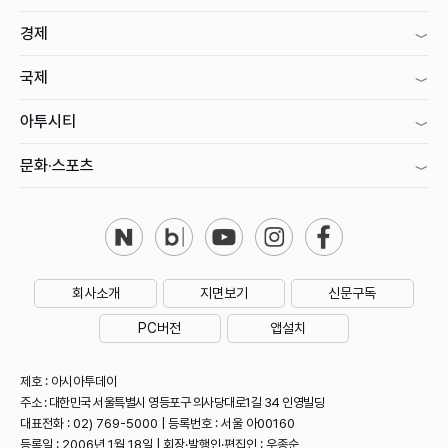
경제
국제
아투시티
문화·스포츠
회사소개
지면보기
신문구독
PC버전
앱설치
제호 : 아시아투데이
주소 : 대한민국 서울특별시 영등포구 의사당대로1길 34 인영빌딩
대표전화 : 02) 769-5000 | 등록번호 : 서울 아00160
등록일 : 2006년 1월 18일 | 회장·발행인·편집인 : 우종순