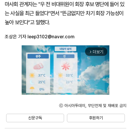
마사회 관계자는 "우 전 비대위원이 회장 후보 명단에 들어 있
는 사실을 최근 들었다"면서 "뜬금없지만 차기 회장 가능성이
높아 보인다"고 말했다.
조상은 기자
leep3102@naver.com
더보기
arrow_forward_ios
ⓒ 아시아투데이, 무단전재 및 재배포 금지
Unmute
신문구독
후원하기