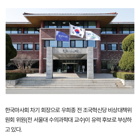
마
운
대
켓
세
학
파
동
워
문
골
프
한국마사회 차기 회장으로 우희종 전 조국혁신당 비상대책위
원회 위원(전 서울대 수의과학대 교수)이 유력 후보로 부상하
고 있다.