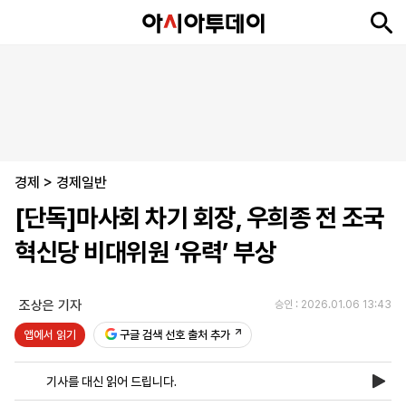
뉴
최
속
정
사
경
국
오
피
아
문
포
스
신
보
치
회
제
제
피
플
투
화
토
니
시
·
경제
언
티
스
>
경제일반
포
[단독]마사회 차기 회장, 우희종 전 조국
츠
혁신당 비대위원 ‘유력’ 부상
ENGLISH
中
Tiếng
文
Việt
조상은 기자
승인 : 2026.01.06 13:43
앱에서 읽기
구글 검색 선호 출처 추가
지
신
후
제
회
앱
면
문
원
보
사
설
기사를 대신 읽어 드립니다.
보
구
하
24
소
치
기
독
기
시
개