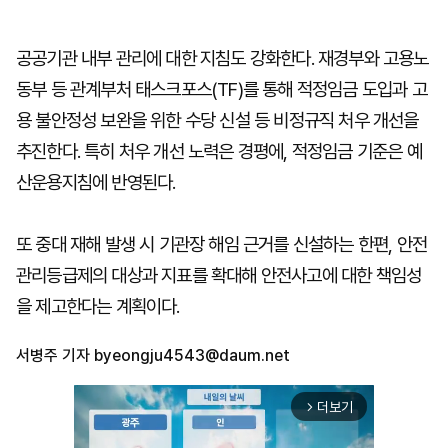
공공기관 내부 관리에 대한 지침도 강화한다. 재경부와 고용노
동부 등 관계부처 태스크포스(TF)를 통해 적정임금 도입과 고
용 불안정성 보완을 위한 수당 신설 등 비정규직 처우 개선을
추진한다. 특히 처우 개선 노력은 경평에, 적정임금 기준은 예
산운용지침에 반영된다.
또 중대 재해 발생 시 기관장 해임 근거를 신설하는 한편, 안전
관리등급제의 대상과 지표를 확대해 안전사고에 대한 책임성
을 제고한다는 계획이다.
서병주 기자
byeongju4543@daum.net
더보기
arrow_forward_ios