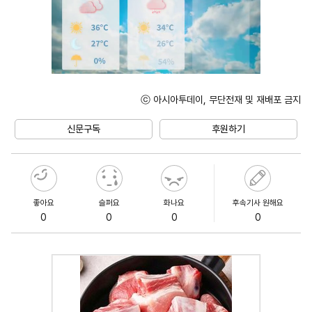
ⓒ 아시아투데이, 무단전재 및 재배포 금지
Unmute
신문구독
후원하기
좋아요
슬퍼요
화나요
후속기사 원해요
0
0
0
0