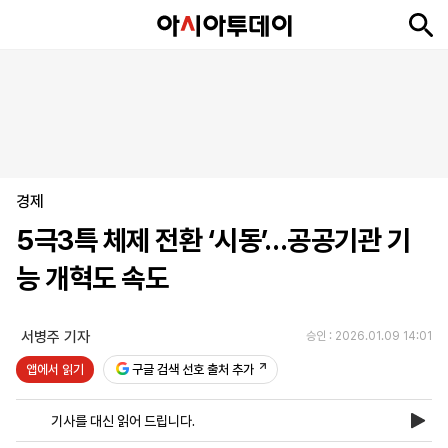
뉴
최
속
정
사
경
국
오
피
아
문
포
스
신
보
치
회
제
제
피
플
투
화
토
니
시
·
경제
언
티
스
포
5극3특 체제 전환 ‘시동’…공공기관 기
츠
능 개혁도 속도
ENGLISH
中
Tiếng
文
Việt
서병주 기자
승인 : 2026.01.09 14:01
앱에서 읽기
구글 검색 선호 출처 추가
지
신
후
제
회
앱
면
문
원
보
사
설
기사를 대신 읽어 드립니다.
보
구
하
24
소
치
기
독
기
시
개