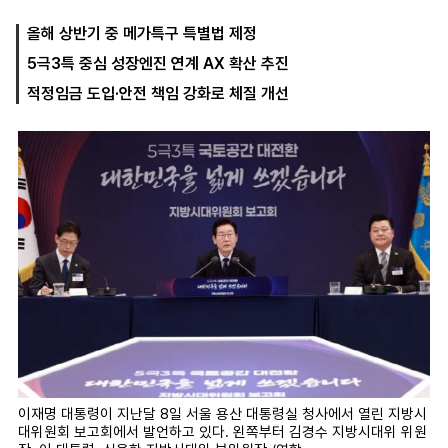
올해 상반기 중 메가특구 특별법 제정
5극3특 중심 성장엔진 연계 AX 확산 추진
마
운
대
켓
세
학
적정임금 도입·안전 책임 강화로 체질 개선
파
동
워
문
골
프
이재명 대통령이 지난달 8일 서울 용산 대통령실 청사에서 열린 지방시
대위원회 보고회에서 발언하고 있다. 왼쪽부터 김경수 지방시대위 위원