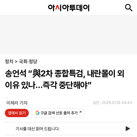
뉴
최
속
정
사
경
국
오
피
아
문
포
스
신
보
치
회
제
제
피
플
투
화
토
니
시
·
정치
언
티
스
>
국회·정당
포
송언석 “與2차 종합특검, 내란몰이 외
츠
이유 있나…즉각 중단해야”
ENGLISH
中
Tiếng
文
Việt
이체리 기자
승인 : 2026.01.15 09:43
앱에서 읽기
구글 검색 선호 출처 추가
지
신
후
제
회
앱
면
문
원
보
사
설
기사를 대신 읽어 드립니다.
보
구
하
24
소
치
기
독
기
시
개