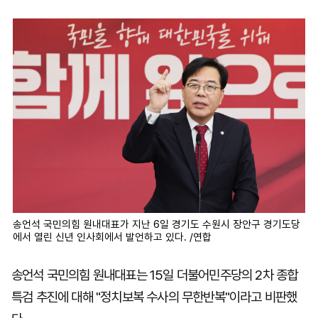
마
운
대
켓
세
학
파
동
워
문
골
프
송언석 국민의힘 원내대표가 지난 6일 경기도 수원시 장안구 경기도당
에서 열린 신년 인사회에서 발언하고 있다. /연합
송언석 국민의힘 원내대표는 15일 더불어민주당의 2차 종합
특검 추진에 대해 "정치보복 수사의 무한반복"이라고 비판했