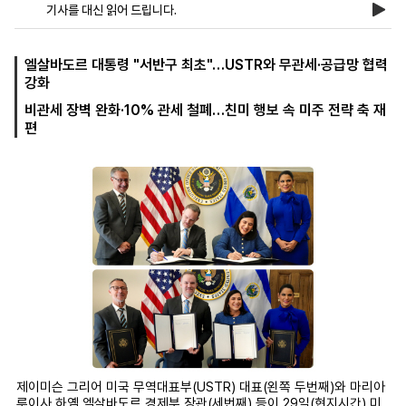
기사를 대신 읽어 드립니다.
마
운
대
엘살바도르 대통령 "서반구 최초"…USTR와 무관세·공급망 협력
켓
세
학
강화
파
동
비관세 장벽 완화·10% 관세 철폐…친미 행보 속 미주 전략 축 재
워
문
골
편
프
제이미슨 그리어 미국 무역대표부(USTR) 대표(왼쪽 두번째)와 마리아
루이사 하옘 엘살바도르 경제부 장관(세번째) 등이 29일(현지시간) 미