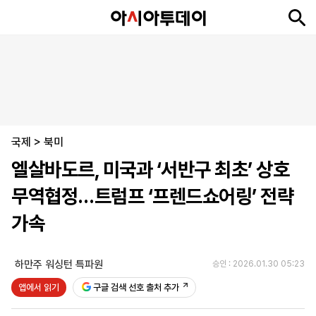
뉴
최
속
정
사
경
국
오
피
아
문
포
스
신
보
치
회
제
제
피
플
투
화
토
니
시
·
국제
언
티
스
>
북미
포
엘살바도르, 미국과 ‘서반구 최초’ 상호
츠
무역협정…트럼프 ‘프렌드쇼어링’ 전략
ENGLISH
中
Tiếng
가속
文
Việt
하만주 워싱턴 특파원
승인 : 2026.01.30 05:23
지
신
후
제
회
앱
앱에서 읽기
구글 검색 선호 출처 추가
면
문
원
보
사
설
보
구
하
24
소
치
기
독
기
시
개