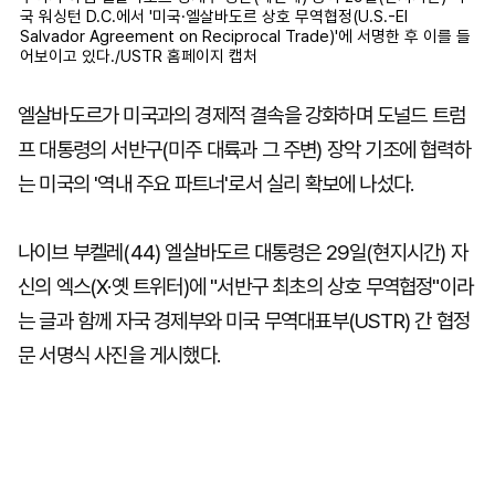
국 워싱턴 D.C.에서 '미국·엘살바도르 상호 무역협정(U.S.-El
Salvador Agreement on Reciprocal Trade)'에 서명한 후 이를 들
어보이고 있다./USTR 홈페이지 캡처
엘살바도르가 미국과의 경제적 결속을 강화하며 도널드 트럼
프 대통령의 서반구(미주 대륙과 그 주변) 장악 기조에 협력하
는 미국의 '역내 주요 파트너'로서 실리 확보에 나섰다.
나이브 부켈레(44) 엘살바도르 대통령은 29일(현지시간) 자
신의 엑스(X·옛 트위터)에 "서반구 최초의 상호 무역협정"이라
는 글과 함께 자국 경제부와 미국 무역대표부(USTR) 간 협정
문 서명식 사진을 게시했다.