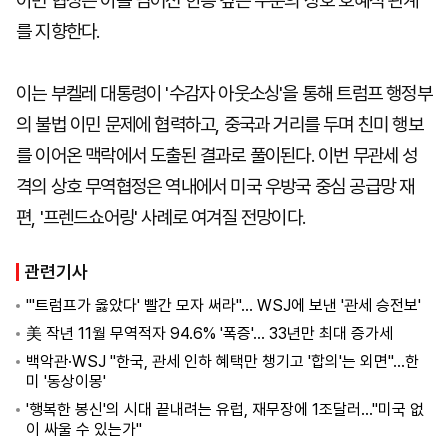
이번 협정은 이를 넘어선 한층 깊은 수준의 상호 호혜적 관계
를 지향한다.
이는 부켈레 대통령이 '수감자 아웃소싱'을 통해 트럼프 행정부
의 불법 이민 문제에 협력하고, 중국과 거리를 두며 친미 행보
를 이어온 맥락에서 도출된 결과로 풀이된다. 이번 무관세 성
격의 상호 무역협정은 역내에서 미국 우방국 중심 공급망 재
편, '프렌드쇼어링' 사례로 여겨질 전망이다.
관련기사
"'트럼프가 옳았다' 빨간 모자 써라"... WSJ에 보낸 '관세 승전보'
美 작년 11월 무역적자 94.6% '폭증'… 33년만 최대 증가세
백악관·WSJ "한국, 관세 인하 혜택만 챙기고 '합의'는 외면"...한
미 '동상이몽'
'행복한 봉신'의 시대 끝내려는 유럽, 재무장에 1조달러..."미국 없
이 싸울 수 있는가"