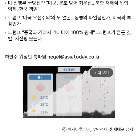
미 전쟁부 국방전략 "미군, 본토 방어 최우선...북한 재래식 위협
억제, 한국 책임"
트럼프 '미국 우선주의'의 두 얼굴...동맹의 파열음인가, 미국의 부
활인가
트럼프 "중국과 거래시 캐나다에 100% 관세"...트럼프가 흔든 깃
발, 시진핑 웃는다
하만주 워싱턴 특파원
hegel@asiatoday.co.kr
더보기
arrow_forward_ios
ⓒ 아시아투데이, 무단전재 및 재배포 금지
Mute