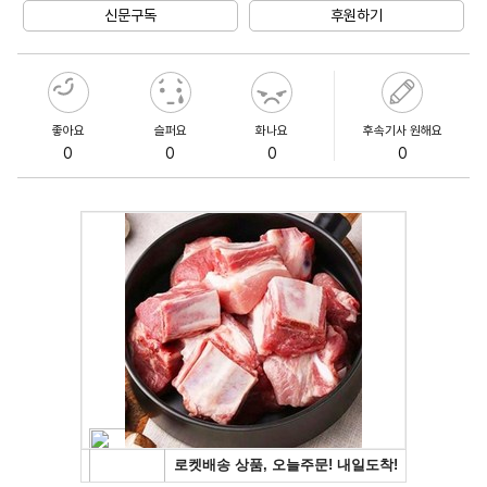
신문구독
후원하기
좋아요
슬퍼요
화나요
후속기사 원해요
0
0
0
0