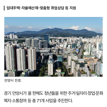
임대주택-자율예산제-맞춤형 취업상담 등 지원
마
운
대
켓
세
학
파
동
워
문
골
프
안양시 전경.
경기 안양시가 올 한해도 청년들을 위한 주거·일자리·창업·문화
복지·소통참여 등 총 71개 사업을 추진한다.