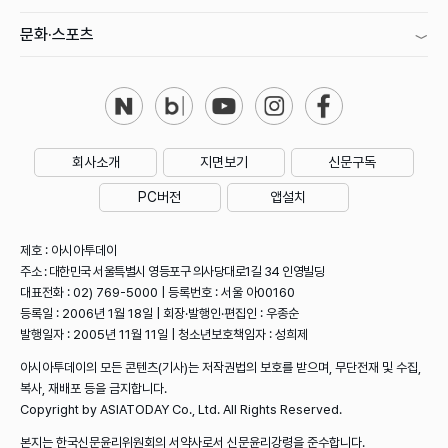
문화·스포츠
회사소개
지면보기
신문구독
PC버전
앱설치
제호 : 아시아투데이
주소 : 대한민국 서울특별시 영등포구 의사당대로1길 34 인영빌딩
대표전화 : 02) 769-5000 | 등록번호 : 서울 아00160
등록일 : 2006년 1월 18일 | 회장·발행인·편집인 : 우종순
발행일자 : 2005년 11월 11일 | 청소년보호책임자 : 성희제
아시아투데이의 모든 콘텐츠(기사)는 저작권법의 보호를 받으며, 무단전재 및 수집,
복사, 재배포 등을 금지합니다.
Copyright by ASIATODAY Co., Ltd. All Rights Reserved.
본지는 한국신문윤리위원회의 서약사로서 신문윤리강령을 준수합니다.