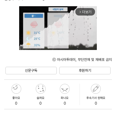
더보기
arrow_forward_ios
ⓒ 아시아투데이, 무단전재 및 재배포 금지
Unmute
신문구독
후원하기
좋아요
슬퍼요
화나요
후속기사 원해요
0
0
0
0