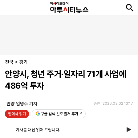
뉴
최
속
정
사
경
국
오
피
아
문
포
스
신
보
치
회
제
제
피
플
투
화
토
니
시
·
전국
언
티
스
>
경기
포
안양시, 청년 주거·일자리 71개 사업에
츠
486억 투자
ENGLISH
中
Tiếng
文
Việt
안양
엄명수 기자
승인 : 2026.03.02 13:17
앱에서 읽기
구글 검색 선호 출처 추가
지
신
후
제
회
앱
면
문
원
보
사
설
기사를 대신 읽어 드립니다.
보
구
하
24
소
치
기
독
기
시
개