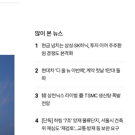
패밀리사이트
마켓파워
아투TV
대학동문골프최강전
많이 본 뉴스
1
현금 넘치는 삼성·SK하닉, 투자 이어 주주환
원 경쟁도 본격화
2
현대차 ‘디 올 뉴 아반떼’, 계약 첫날 1만대 돌
파
3
韓 삼전닉스 라이벌 臺 TSMC 생산량 폭발
전망
4
[단독] 하림 ‘7조’ 양재 물류단지, 서울시 건축
위 재심도 ‘재검토’…교통·방재 등 보완 요구