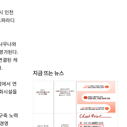
시 인천
트파라디
 사우나와
 평가된다.
연결된 캐
.
지금 뜨는 뉴스
점에서 연
문화시설을
구축 노력
심경영