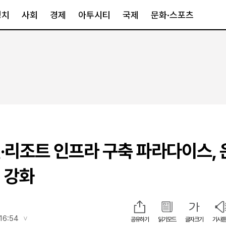
정치
사회
경제
아투시티
국제
문화·스포츠
경제
아투시티
국제
경제일반
종합
세계일반
정책
메트로
아시아·호주
금융·증권
경기·인천
북미
산업
세종·충청
중남미
IT·과학
영남
유럽
·리조트 인프라 구축 파라다이스, 
부동산
호남
중동·아프리
유통
강원
 강화
중기·벤처
제주
인스타그램
16:54
공유하기
읽기모드
글자크기
기사듣