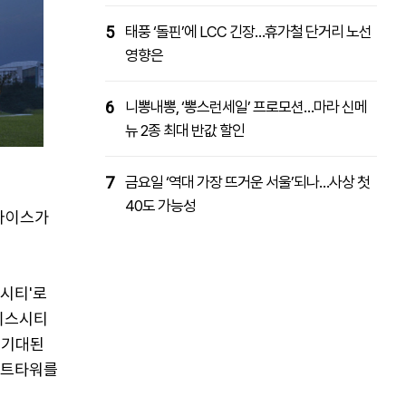
5
태풍 ‘돌핀’에 LCC 긴장…휴가철 단거리 노선
영향은
6
니뽕내뽕, ‘뽕스런세일’ 프로모션…마라 신메
뉴 2종 최대 반값 할인
7
금요일 ‘역대 가장 뜨거운 서울’되나…사상 첫
40도 가능성
다이스가
시티'로
이스시티
 기대된
스트타워를