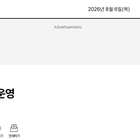
2026년 8월 6일(목)
Advertisements
문화·스포츠
최신
전체
방송
지면보기
가요
구독신청
영화
First Edition
문화
후원하기
운영
카
종교
제보24시
스포츠
알립니다
여행
기
인쇄하기