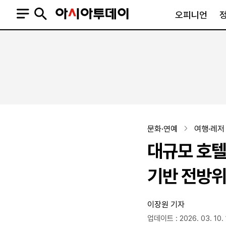
오피니언
오피니언
정치
사회
사설
정치일반
사회일반
칼럼·기고
청와대
사건·사고
기자의 눈
국회·정당
법원·검찰
피플
북한
교육·행정
문화·연예
여행·레저
외교
노동·복지·환경
대규모 호텔
국방
보건·의학
정부
기반 전방위
이장원 기자
SNS
뉴스스탠드
네이버블로그
아투TV(유튜브)
페이스북
업데이트 : 2026. 03. 10. 