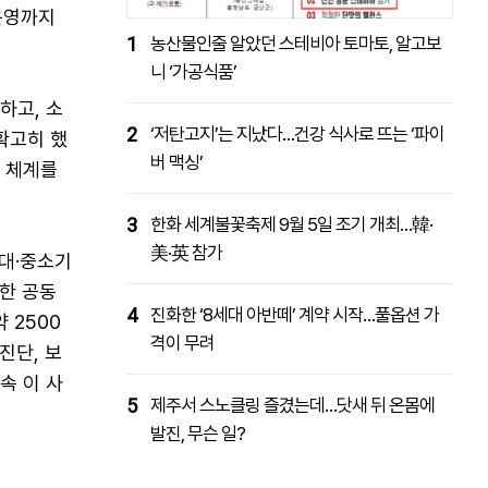
운영까지
1
농산물인줄 알았던 스테비아 토마토, 알고보
니 ‘가공식품’
하고, 소
2
‘저탄고지’는 지났다…건강 식사로 뜨는 ‘파이
확고히 했
버 맥싱’
는 체계를
3
한화 세계불꽃축제 9월 5일 조기 개최…韓·
美·英 참가
'대·중소기
한 공동
4
진화한 ‘8세대 아반떼’ 계약 시작…풀옵션 가
 2500
격이 무려
진단, 보
속 이 사
5
제주서 스노클링 즐겼는데…닷새 뒤 온몸에
발진, 무슨 일?