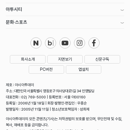
아투시티
문화·스포츠
회사소개
지면보기
신문구독
PC버전
앱설치
제호 : 아시아투데이
주소 : 대한민국 서울특별시 영등포구 의사당대로1길 34 인영빌딩
대표전화 : 02) 769-5000 | 등록번호 : 서울 아00160
등록일 : 2006년 1월 18일 | 회장·발행인·편집인 : 우종순
발행일자 : 2005년 11월 11일 | 청소년보호책임자 : 성희제
아시아투데이의 모든 콘텐츠(기사)는 저작권법의 보호를 받으며, 무단전재 및 수집,
복사, 재배포 등을 금지합니다.