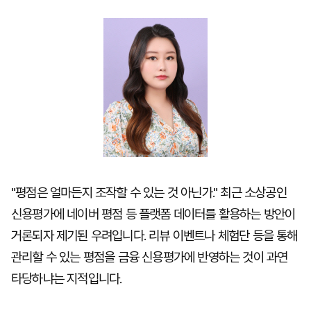
마
운
대
켓
세
학
파
동
워
문
골
프
"평점은 얼마든지 조작할 수 있는 것 아닌가." 최근 소상공인
신용평가에 네이버 평점 등 플랫폼 데이터를 활용하는 방안이
거론되자 제기된 우려입니다. 리뷰 이벤트나 체험단 등을 통해
관리할 수 있는 평점을 금융 신용평가에 반영하는 것이 과연
타당하냐는 지적입니다.