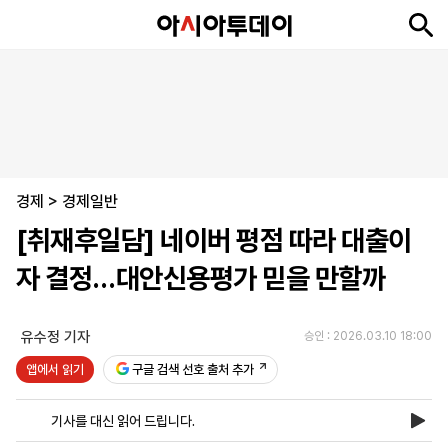
뉴
최
속
정
사
경
국
오
피
아
문
포
스
신
보
치
회
제
제
피
플
투
화
토
니
시
·
경제
언
티
스
>
경제일반
포
[취재후일담] 네이버 평점 따라 대출이
츠
자 결정…대안신용평가 믿을 만할까
ENGLISH
中
Tiếng
文
Việt
유수정 기자
승인 : 2026.03.10 18:00
앱에서 읽기
구글 검색 선호 출처 추가
지
신
후
제
회
앱
면
문
원
보
사
설
기사를 대신 읽어 드립니다.
보
구
하
24
소
치
기
독
기
시
개