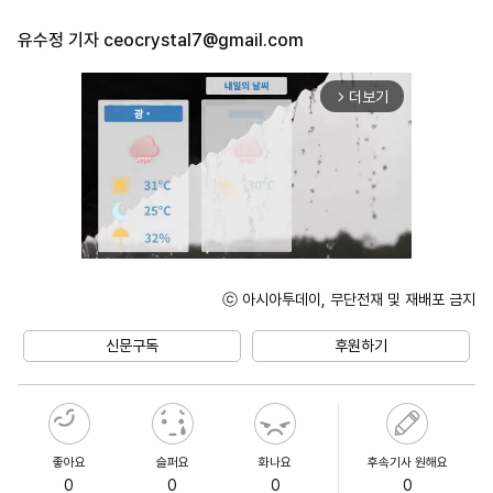
유수정 기자
ceocrystal7@gmail.com
더보기
arrow_forward_ios
ⓒ 아시아투데이, 무단전재 및 재배포 금지
Mute
신문구독
후원하기
좋아요
슬퍼요
화나요
후속기사 원해요
0
0
0
0