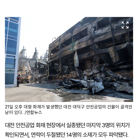
마
운
대
켓
세
학
파
동
워
문
골
프
21일 오후 대형 화재가 발생했던 대전 대덕구 안전공업의 건물이 골격만
남아 있다. /연합뉴스
대전 안전공업 화재 현장에서 실종됐던 마지막 3명의 위치가
확인되면서, 연락이 두절됐던 14명의 소재가 모두 파악됐다.