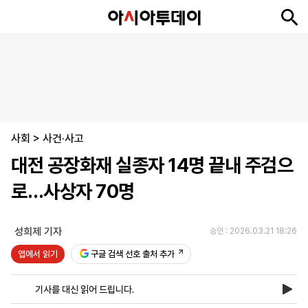
뉴
최
속
정
사
경
국
오
피
아
문
포
스
신
보
치
회
제
제
피
플
투
화
토
니
시
·
사회
언
티
스
>
사건·사고
포
대전 공장화재 실종자 14명 끝내 주검으
츠
로…사상자 70명
ENGLISH
中
Tiếng
文
Việt
성희제 기자
승인 : 2026.03.21 18:26
앱에서 읽기
구글 검색 선호 출처 추가
지
신
후
제
회
앱
면
문
원
보
사
설
기사를 대신 읽어 드립니다.
보
구
하
24
소
치
기
독
기
시
개