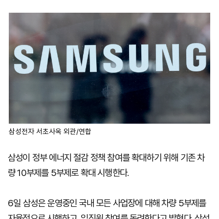
마
운
대
켓
세
학
파
동
워
문
골
프
삼성전자 서초사옥 외관/연합
삼성이 정부 에너지 절감 정책 참여를 확대하기 위해 기존 차
량 10부제를 5부제로 확대 시행한다.
6일 삼성은 운영중인 국내 모든 사업장에 대해 차량 5부제를
자율적으로 시행하고, 임직원 참여를 독려한다고 밝혔다. 삼성