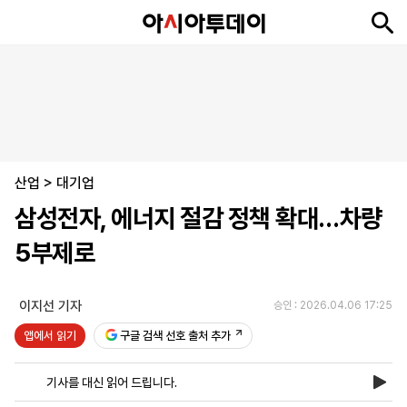
뉴
최
속
정
사
경
국
오
피
아
문
포
스
신
보
치
회
제
제
피
플
투
화
토
니
시
·
산업
언
티
스
>
대기업
포
삼성전자, 에너지 절감 정책 확대…차량
츠
5부제로
ENGLISH
中
Tiếng
文
Việt
이지선 기자
승인 : 2026.04.06 17:25
앱에서 읽기
구글 검색 선호 출처 추가
지
신
후
제
회
앱
면
문
원
보
사
설
기사를 대신 읽어 드립니다.
보
구
하
24
소
치
기
독
기
시
개