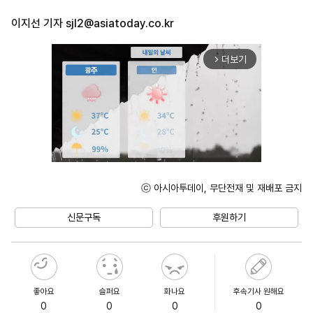
이지선 기자
sjl2@asiatoday.co.kr
더보기
arrow_forward_ios
ⓒ 아시아투데이, 무단전재 및 재배포 금지
Unmute
신문구독
후원하기
좋아요
슬퍼요
화나요
후속기사 원해요
0
0
0
0