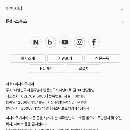
아투시티
문화·스포츠
회사소개
지면보기
신문구독
PC버전
앱설치
제호 : 아시아투데이
주소 : 대한민국 서울특별시 영등포구 의사당대로1길 34 인영빌딩
대표전화 : 02) 769-5000 | 등록번호 : 서울 아00160
등록일 : 2006년 1월 18일 | 회장·발행인·편집인 : 우종순
발행일자 : 2005년 11월 11일 | 청소년보호책임자 : 성희제
아시아투데이의 모든 콘텐츠(기사)는 저작권법의 보호를 받으며, 무단전재 및 수집,
복사, 재배포 등을 금지합니다.