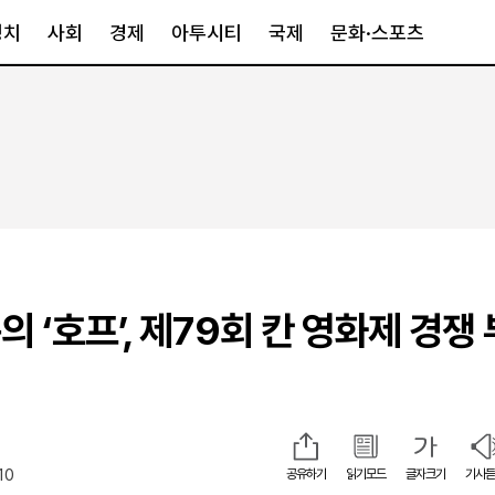
정치
사회
경제
아투시티
국제
문화·스포츠
경제
아투시티
국제
경제일반
종합
세계일반
정책
메트로
아시아·호주
금융·증권
경기·인천
북미
산업
세종·충청
중남미
IT·과학
영남
유럽
 ‘호프’, 제79회 칸 영화제 경쟁
부동산
호남
중동·아프리
유통
강원
중기·벤처
제주
10
공유하기
읽기모드
글자크기
기사듣
인스타그램