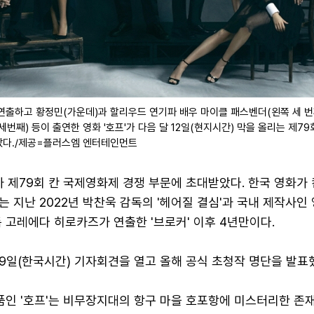
연출하고 황정민(가운데)과 할리우드 연기파 배우 마이클 패스벤더(왼쪽 세 번째
번째) 등이 출연한 영화 '호프'가 다음 달 12일(현지시간) 막을 올리는 제7
았다./제공=플러스엠 엔터테인먼트
가 제79회 칸 국제영화제 경쟁 부문에 초대받았다. 한국 영화가 
 지난 2022년 박찬욱 감독의 '헤어질 결심'과 국내 제작사인
 고레에다 히로카즈가 연출한 '브로커' 이후 4년만이다.
9일(한국시간) 기자회견을 열고 올해 공식 초청작 명단을 발표
품인 '호프'는 비무장지대의 항구 마을 호포항에 미스터리한 존