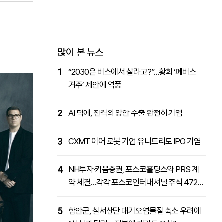
패밀리사이트
마켓파워
아투TV
대학동문골프최강전
많이 본 뉴스
1
“2030은 버스에서 살라고?”…황희 ‘폐버스
거주’ 제안에 역풍
2
AI 덕에, 진격의 양안 수출 완전히 기염
3
CXMT 이어 로봇 기업 유니트리도 IPO 기염
4
NH투자·키움증권, 포스코홀딩스와 PRS 계
약 체결…각각 포스코인터내셔널 주식 4727
억원 취득
5
함안군, 칠서산단 대기오염물질 축소 우려에