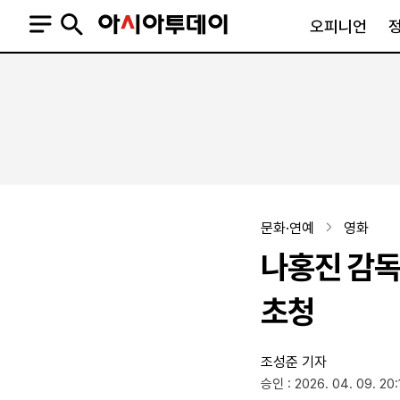
오피니언
오피니언
정치
사회
사설
정치일반
사회일반
칼럼·기고
청와대
사건·사고
기자의 눈
국회·정당
법원·검찰
피플
북한
교육·행정
문화·연예
영화
외교
노동·복지·환경
나홍진 감독의
국방
보건·의학
정부
초청
조성준 기자
SNS
승인 : 2026. 04. 09. 20:
뉴스스탠드
네이버블로그
아투TV(유튜브)
페이스북