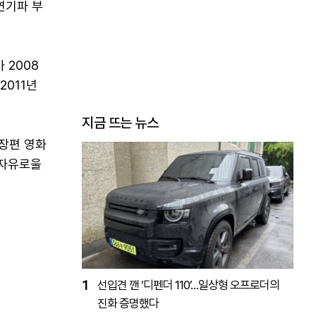
연기파 부
 2008
2011년
지금 뜨는 뉴스
 장편 영화
 자유로울
1
선입견 깬 ‘디펜더 110’…일상형 오프로더의
진화 증명했다