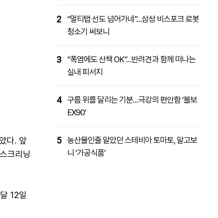
2
“멀티탭 선도 넘어가네”…삼성 비스포크 로봇
청소기 써보니
3
“폭염에도 산책 OK”…반려견과 함께 떠나는
실내 피서지
4
구름 위를 달리는 기분…극강의 편안함 ‘볼보
EX90’
았다. 앞
5
농산물인줄 알았던 스테비아 토마토, 알고보
니 ‘가공식품’
트 스크리닝
달 12일