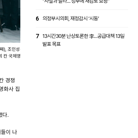
“사실과 달라… 정부에 재검토 요청”
6
의정부시의회, 재정감시 ‘시동’
7
13시간30분 난상토론한 李…공급대책 13일
발표 목표
), 조인성(맨 왼쪽)과
9회 칸 국제영화제 경쟁
칸 경쟁
 영화사 집
했다.
재들이 나