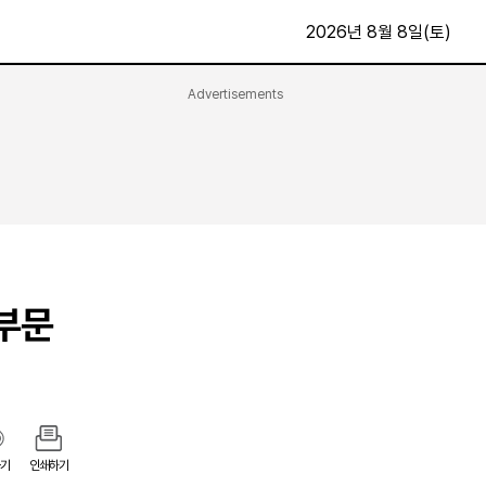
2026년 8월 8일(토)
Advertisements
문화·스포츠
최신
전체
방송
지면보기
가요
구독신청
영화
First Edition
문화
후원하기
 부문
카
종교
제보24시
스포츠
알립니다
여행
기
인쇄하기